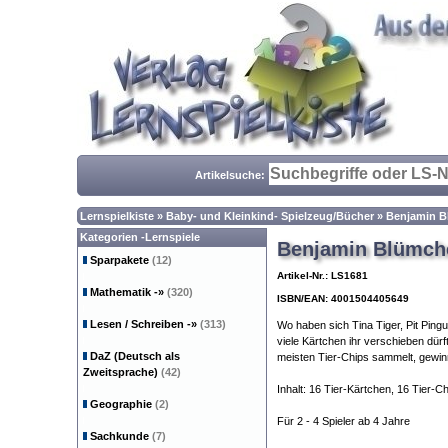
Artikelsuche:
Lernspielkiste
»
Baby- und Kleinkind- Spielzeug/Bücher
»
Benjamin 
Kategorien -Lernspiele
Benjamin Blümch
Sparpakete
(12)
Artikel-Nr.: LS1681
Mathematik
-»
(320)
ISBN/EAN: 4001504405649
Lesen / Schreiben
-»
(313)
Wo haben sich Tina Tiger, Pit Pingu
viele Kärtchen ihr verschieben dür
DaZ (Deutsch als
meisten Tier-Chips sammelt, gewinn
Zweitsprache)
(42)
Inhalt: 16 Tier-Kärtchen, 16 Tier-C
Geographie
(2)
Für 2 - 4 Spieler ab 4 Jahre
Sachkunde
(7)