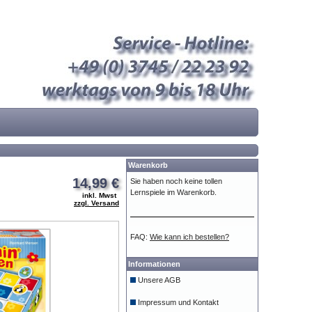
Warenkorb
14,99 €
Sie haben noch keine tollen
Lernspiele im Warenkorb.
inkl. Mwst
zzgl. Versand
FAQ:
Wie kann ich bestellen?
Informationen
Unsere AGB
Impressum und Kontakt