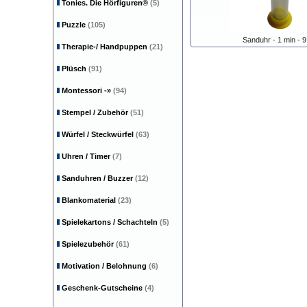
Tonies. Die Hörfiguren®
(5)
Puzzle
(105)
Sanduhr - 1 min - 
Therapie-/ Handpuppen
(21)
Plüsch
(91)
Montessori
-»
(94)
Stempel / Zubehör
(51)
Würfel / Steckwürfel
(63)
Uhren / Timer
(7)
Sanduhren / Buzzer
(12)
Blankomaterial
(23)
Spielekartons / Schachteln
(5)
Spielezubehör
(61)
Motivation / Belohnung
(6)
Geschenk-Gutscheine
(4)