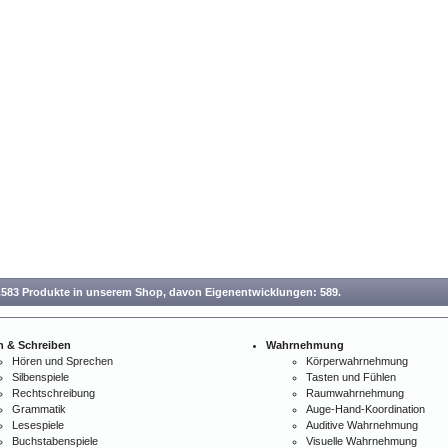
.583 Produkte in unserem Shop,
davon Eigenentwicklungen: 589.
n & Schreiben
Wahrnehmung
Hören und Sprechen
Körperwahrnehmung
Silbenspiele
Tasten und Fühlen
Rechtschreibung
Raumwahrnehmung
Grammatik
Auge-Hand-Koordination
Lesespiele
Auditive Wahrnehmung
Buchstabenspiele
Visuelle Wahrnehmung