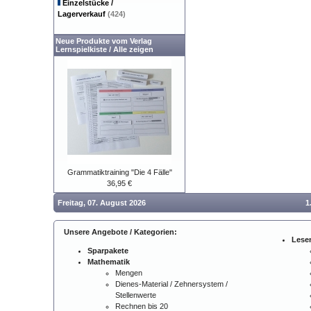
Einzelstücke /
Lagerverkauf
(424)
Neue Produkte vom Verlag
Lernspielkiste
/
Alle zeigen
Grammatiktraining "Die 4 Fälle"
36,95 €
Freitag, 07. August 2026
1
Unsere Angebote / Kategorien:
Lese
Sparpakete
Mathematik
Mengen
Dienes-Material / Zehnersystem /
Stellenwerte
Rechnen bis 20