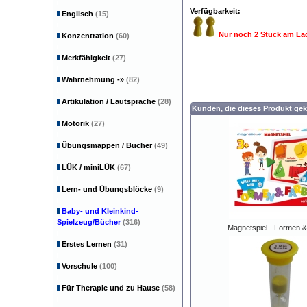
Verfügbarkeit:
Englisch
(15)
Nur noch 2 Stück am La
Konzentration
(60)
Merkfähigkeit
(27)
Wahrnehmung
-»
(82)
Artikulation / Lautsprache
(28)
Kunden, die dieses Produkt gek
Motorik
(27)
Übungsmappen / Bücher
(49)
LÜK / miniLÜK
(67)
Lern- und Übungsblöcke
(9)
Baby- und Kleinkind-
Spielzeug/Bücher
(316)
Magnetspiel - Formen 
Erstes Lernen
(31)
Vorschule
(100)
Für Therapie und zu Hause
(58)