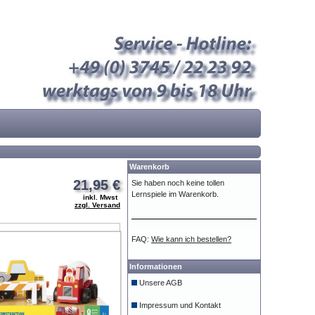
Warenkorb
21,95 €
Sie haben noch keine tollen
Lernspiele im Warenkorb.
inkl. Mwst
zzgl. Versand
FAQ:
Wie kann ich bestellen?
Informationen
Unsere AGB
Impressum und Kontakt