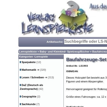
Artikelsuche:
Lernspielkiste
»
Baby- und Kleinkind- Spielzeug/Bücher
»
Baufahrzeu
Kategorien -Lernspiele
Baufahrzeuge-Set
Sparpakete
(12)
Artikel-Nr.: LS1903
Mathematik
-»
(320)
ISBN/EAN:
Lesen / Schreiben
-»
(313)
Dieses Holzspiel-Set besteht aus 
Figuren und einem Absperrgitter.
DaZ (Deutsch als
Zweitsprache)
(42)
Hervorragend geeignet für Rollenspi
Geographie
(2)
Größe eines Fahrzeuges: ca. 12 x
Sachkunde
(7)