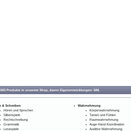
.583 Produkte in unserem Shop,
davon Eigenentwicklungen: 589.
n & Schreiben
Wahrnehmung
Hören und Sprechen
Körperwahrnehmung
Silbenspiele
Tasten und Fühlen
Rechtschreibung
Raumwahrnehmung
Grammatik
Auge-Hand-Koordination
Lesespiele
Auditive Wahrnehmung