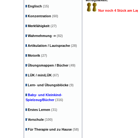
Verfügbarkeit:
Englisch
(15)
Nur noch 4 Stück am La
Konzentration
(60)
Merkfähigkeit
(27)
Wahrnehmung
-»
(82)
Artikulation / Lautsprache
(28)
Motorik
(27)
Übungsmappen / Bücher
(49)
LÜK / miniLÜK
(67)
Lern- und Übungsblöcke
(9)
Baby- und Kleinkind-
Spielzeug/Bücher
(316)
Erstes Lernen
(31)
Vorschule
(100)
Für Therapie und zu Hause
(58)