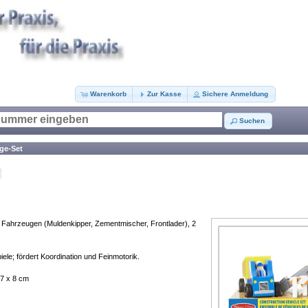
Warenkorb
Zur Kasse
Sichere Anmeldung
Suchen
ge-Set
3 Fahrzeugen (Muldenkipper, Zementmischer, Frontlader), 2
ele; fördert Koordination und Feinmotorik.
 7 x 8 cm