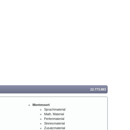
22.773.883
Montessori
Sprachmaterial
Math. Material
Perlenmaterial
Sinnesmaterial
Zusatzmaterial