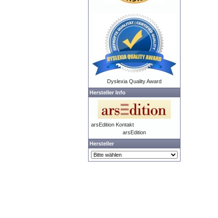
Dyslexia Quality Award
Hersteller Info
arsEdition Kontakt
arsEdition
Hersteller