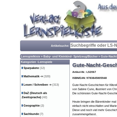
Artikelsuche:
Lernspielkiste
»
Baby- und Kleinkind- Spielzeug/Bücher
»
Gute-Nacht-
Kategorien -Lernspiele
Gute-Nacht-Geschi
Sparpakete
(12)
Artikel-Nr.: LS2067
Mathematik
-»
(320)
ISBN/EAN: 9783845805948
Lesen / Schreiben
-»
(313)
Gute-Nacht-Geschichten für Klitzek
von Sabine Cuno, illustriert von C
DaZ (Deutsch als
Die schönsten Gute-Nacht-Geschich
Zweitsprache)
(42)
Heute bringen die Bärenkinder mal
Geographie
(2)
einfach nicht einschlafen und Marie 
Diese und noch viel mehr Geschich
Sachkunde
(7)
zusammengefasst.