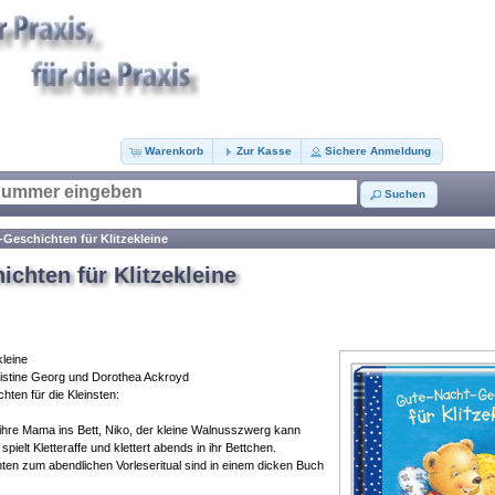
Warenkorb
Zur Kasse
Sichere Anmeldung
Suchen
Geschichten für Klitzekleine
chten für Klitzekleine
leine
hristine Georg und Dorothea Ackroyd
ten für die Kleinsten:
 ihre Mama ins Bett, Niko, der kleine Walnusszwerg kann
spielt Kletteraffe und klettert abends in ihr Bettchen.
ten zum abendlichen Vorleseritual sind in einem dicken Buch