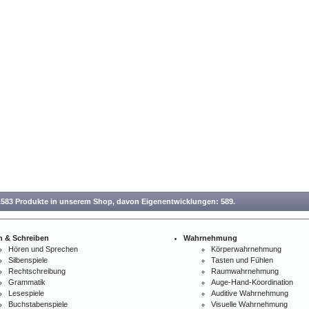
.583 Produkte in unserem Shop,
davon Eigenentwicklungen: 589.
n & Schreiben
Wahrnehmung
Hören und Sprechen
Körperwahrnehmung
Silbenspiele
Tasten und Fühlen
Rechtschreibung
Raumwahrnehmung
Grammatik
Auge-Hand-Koordination
Lesespiele
Auditive Wahrnehmung
Buchstabenspiele
Visuelle Wahrnehmung