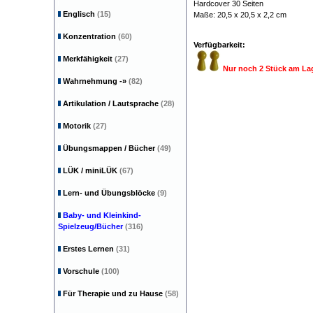
Hardcover 30 Seiten
Englisch
(15)
Maße: 20,5 x 20,5 x 2,2 cm
Konzentration
(60)
Verfügbarkeit:
Merkfähigkeit
(27)
Nur noch 2 Stück am La
Wahrnehmung
-»
(82)
Artikulation / Lautsprache
(28)
Motorik
(27)
Übungsmappen / Bücher
(49)
LÜK / miniLÜK
(67)
Lern- und Übungsblöcke
(9)
Baby- und Kleinkind-
Spielzeug/Bücher
(316)
Erstes Lernen
(31)
Vorschule
(100)
Für Therapie und zu Hause
(58)