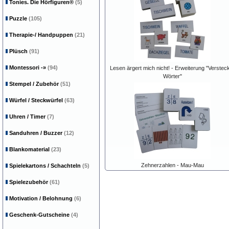
Tonies. Die Hörfiguren®
(5)
Puzzle
(105)
Therapie-/ Handpuppen
(21)
Plüsch
(91)
Montessori
-»
(94)
Lesen ärgert mich nicht! - Erweiterung "Verstec
Wörter"
Stempel / Zubehör
(51)
Würfel / Steckwürfel
(63)
Uhren / Timer
(7)
Sanduhren / Buzzer
(12)
Blankomaterial
(23)
Zehnerzahlen - Mau-Mau
Spielekartons / Schachteln
(5)
Spielezubehör
(61)
Motivation / Belohnung
(6)
Geschenk-Gutscheine
(4)