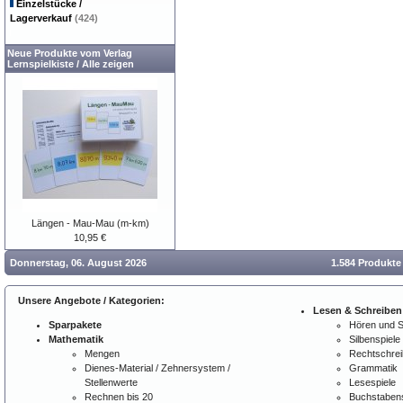
Einzelstücke /
Lagerverkauf
(424)
Neue Produkte vom Verlag
Lernspielkiste
/
Alle zeigen
Längen - Mau-Mau (m-km)
10,95 €
Donnerstag, 06. August 2026
1.584 Produkte
Unsere Angebote / Kategorien:
Lesen & Schreiben
Sparpakete
Hören und 
Mathematik
Silbenspiele
Mengen
Rechtschre
Dienes-Material / Zehnersystem /
Grammatik
Stellenwerte
Lesespiele
Rechnen bis 20
Buchstabens