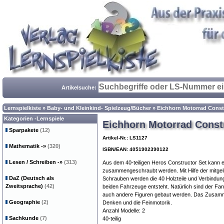
Artikelsuche:
Lernspielkiste
»
Baby- und Kleinkind- Spielzeug/Bücher
»
Eichhorn Motorrad Constr
Kategorien -Lernspiele
Eichhorn Motorrad Constr
Sparpakete
(12)
Artikel-Nr.: LS1127
Mathematik
-»
(320)
ISBN/EAN: 4051902390122
Lesen / Schreiben
-»
(313)
Aus dem 40-teiligen Heros Constructor Set kann e
zusammengeschraubt werden. Mit Hilfe der mitgel
DaZ (Deutsch als
Schrauben werden die 40 Holzteile und Verbindung
Zweitsprache)
(42)
beiden Fahrzeuge entsteht. Natürlich sind der Fa
auch andere Figuren gebaut werden. Das Zusamme
Geographie
(2)
Denken und die Feinmotorik.
Anzahl Modelle: 2
Sachkunde
(7)
40-teilig