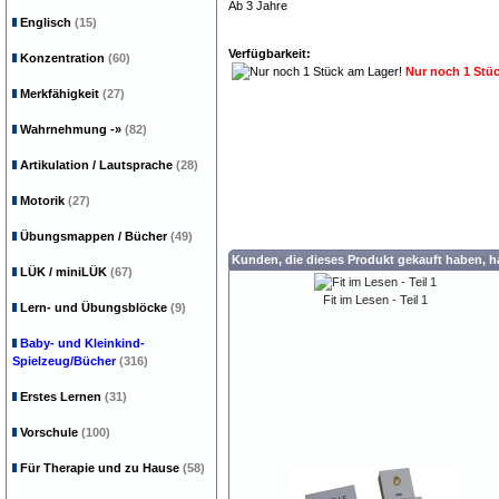
Ab 3 Jahre
Englisch
(15)
Verfügbarkeit:
Konzentration
(60)
Nur noch 1 Stü
Merkfähigkeit
(27)
Wahrnehmung
-»
(82)
Artikulation / Lautsprache
(28)
Motorik
(27)
Übungsmappen / Bücher
(49)
Kunden, die dieses Produkt gekauft haben, 
LÜK / miniLÜK
(67)
Fit im Lesen - Teil 1
Lern- und Übungsblöcke
(9)
Baby- und Kleinkind-
Spielzeug/Bücher
(316)
Erstes Lernen
(31)
Vorschule
(100)
Für Therapie und zu Hause
(58)