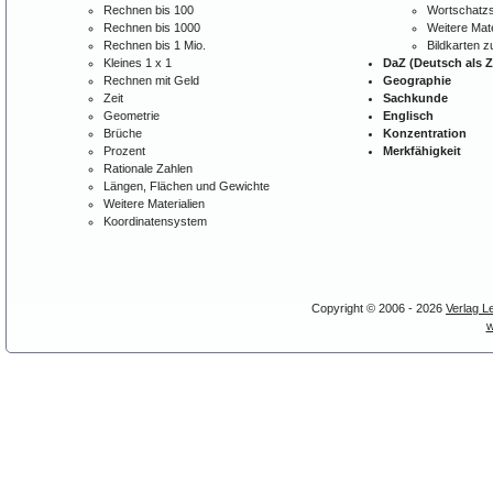
Rechnen bis 100
Wortschatzs
Rechnen bis 1000
Weitere Mate
Rechnen bis 1 Mio.
Bildkarten 
Kleines 1 x 1
DaZ (Deutsch als 
Rechnen mit Geld
Geographie
Zeit
Sachkunde
Geometrie
Englisch
Brüche
Konzentration
Prozent
Merkfähigkeit
Rationale Zahlen
Längen, Flächen und Gewichte
Weitere Materialien
Koordinatensystem
Copyright © 2006 - 2026
Verlag L
w