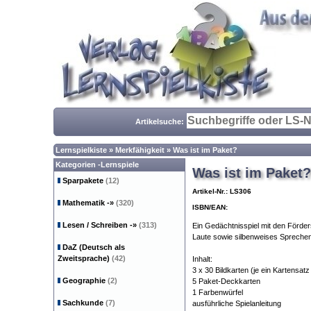
Artikelsuche:
Lernspielkiste
»
Merkfähigkeit
»
Was ist im Paket?
Kategorien -Lernspiele
Was ist im Paket?
Sparpakete
(12)
Artikel-Nr.: LS306
Mathematik
-»
(320)
ISBN/EAN:
Lesen / Schreiben
-»
(313)
Ein Gedächtnisspiel mit den Förde
Laute sowie silbenweises Sprechen
DaZ (Deutsch als
Zweitsprache)
(42)
Inhalt:
3 x 30 Bildkarten (je ein Kartensatz b
Geographie
(2)
5 Paket-Deckkarten
1 Farbenwürfel
Sachkunde
(7)
ausführliche Spielanleitung