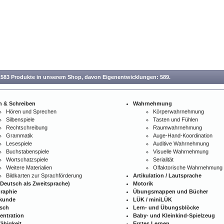
.583 Produkte in unserem Shop,
davon Eigenentwicklungen: 589.
n & Schreiben
Wahrnehmung
Hören und Sprechen
Körperwahrnehmung
Silbenspiele
Tasten und Fühlen
Rechtschreibung
Raumwahrnehmung
Grammatik
Auge-Hand-Koordination
Lesespiele
Auditive Wahrnehmung
Buchstabenspiele
Visuelle Wahrnehmung
Wortschatzspiele
Serialität
Weitere Materialien
Olfaktorische Wahrnehmung
Bildkarten zur Sprachförderung
Artikulation / Lautsprache
Deutsch als Zweitsprache)
Motorik
raphie
Übungsmappen und Bücher
kunde
LÜK / miniLÜK
isch
Lern- und Übungsblöcke
entration
Baby- und Kleinkind-Spielzeug
ähigkeit
Erstes Lernen