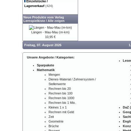
Einzelstücke /
Lagerverkauf
(424)
Neue Produkte vom Verlag
Lernspielkiste
/
Alle zeigen
Längen - Mau-Mau (m-km)
10,95 €
Freitag, 07. August 2026
1
Unsere Angebote / Kategorien:
Lese
Sparpakete
Mathematik
Mengen
Dienes-Material / Zehnersystem /
Stellenwerte
Rechnen bis 20
Rechnen bis 100
Rechnen bis 1000
Rechnen bis 1 Mio.
Kleines 1 x 1
DaZ (
Rechnen mit Geld
Geog
Zeit
Sach
Geometrie
Engl
Brüche
Konz
Prozent
Merkf