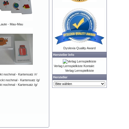
Laute - Mau-Mau
Dyslexia Quality Award
Hersteller Info
Verlag Lernspielkiste Kontakt
Verlag Lernspielkiste
t nochmal - Kartensatz /r/
Hersteller
t nochmal - Kartensatz /g/