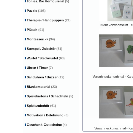
Tonies. Die Hörfiguren®
(5)
Puzzle
(105)
Therapie-/ Handpuppen
(21)
Nicht verwechseln! - ei
Plüsch
(91)
Montessori
-»
(94)
Stempel / Zubehör
(51)
Würfel / Steckwürfel
(63)
Uhren / Timer
(7)
Verschneckt nochmal - Kart
Sanduhren / Buzzer
(12)
Blankomaterial
(23)
Spielekartons / Schachteln
(5)
Spielezubehör
(61)
Motivation / Belohnung
(6)
Geschenk-Gutscheine
(4)
Verschneckt nochmal - Kar