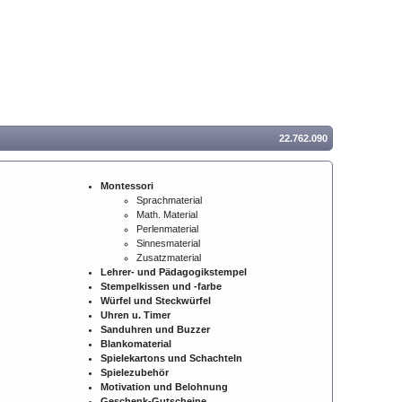
22.762.090
Montessori
Sprachmaterial
Math. Material
Perlenmaterial
Sinnesmaterial
Zusatzmaterial
Lehrer- und Pädagogikstempel
Stempelkissen und -farbe
Würfel und Steckwürfel
Uhren u. Timer
Sanduhren und Buzzer
Blankomaterial
Spielekartons und Schachteln
Spielezubehör
Motivation und Belohnung
Geschenk-Gutscheine