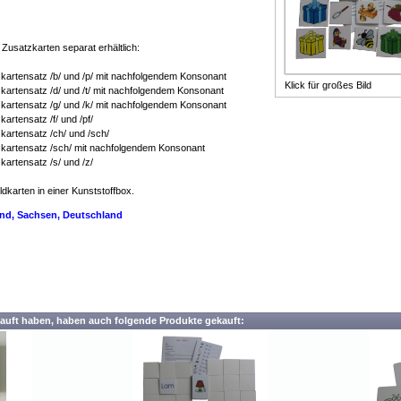
ndergarten Kindergärten
Zusatzkarten separat erhältlich:
kartensatz /b/ und /p/ mit nachfolgendem Konsonant
Klick für großes Bild
kartensatz /d/ und /t/ mit nachfolgendem Konsonant
kartensatz /g/ und /k/ mit nachfolgendem Konsonant
artensatz /f/ und /pf/
kartensatz /ch/ und /sch/
zkartensatz /sch/ mit nachfolgendem Konsonant
artensatz /s/ und /z/
dkarten in einer Kunststoffbox.
land, Sachsen, Deutschland
auft haben, haben auch folgende Produkte gekauft: