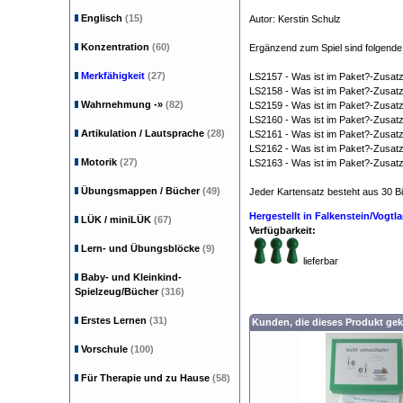
Englisch
(15)
Autor: Kerstin Schulz
Vorschule Ki
Konzentration
(60)
Ergänzend zum Spiel sind folgende 
Merkfähigkeit
(27)
LS2157 - Was ist im Paket?-Zusatz
LS2158 - Was ist im Paket?-Zusatz
Wahrnehmung
-»
(82)
LS2159 - Was ist im Paket?-Zusatz
LS2160 - Was ist im Paket?-Zusatzk
Artikulation / Lautsprache
(28)
LS2161 - Was ist im Paket?-Zusatz
LS2162 - Was ist im Paket?-Zusat
Motorik
(27)
LS2163 - Was ist im Paket?-Zusatzk
Übungsmappen / Bücher
(49)
Jeder Kartensatz besteht aus 30 Bil
Hergestellt in Falkenstein/Vogt
LÜK / miniLÜK
(67)
Verfügbarkeit:
Lern- und Übungsblöcke
(9)
lieferbar
Baby- und Kleinkind-
Spielzeug/Bücher
(316)
Erstes Lernen
(31)
Kunden, die dieses Produkt gek
Vorschule
(100)
Für Therapie und zu Hause
(58)