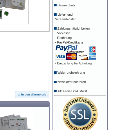
Datenschutz
Liefer- und
Versandkosten
Zahlungsmöglichkeiten:
- Vorkasse
- Rechnung
- PayPal/Kreditkarte
- Barzahlung bei Abholung
Widerrufsbelehrung
Newsletter bestellen
Alle Preise inkl. Mwst.
In den Warenkorb