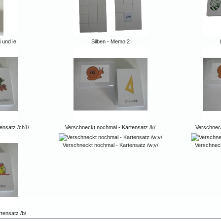
 und ie
Silben - Memo 2
ensatz /ch1/
Verschneckt nochmal - Kartensatz /k/
Verschneck
Verschneckt nochmal - Kartensatz /w;v/
Verschneck
tensatz /b/