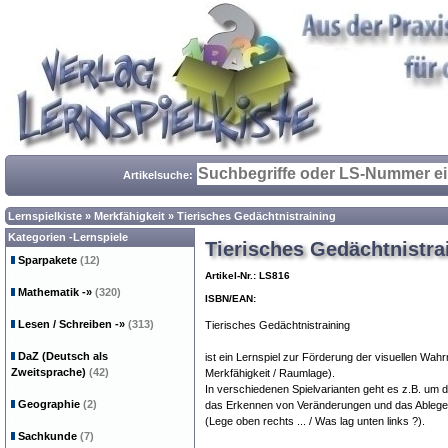
Artikelsuche:
Lernspielkiste
»
Merkfähigkeit
»
Tierisches Gedächtnistraining
Kategorien -Lernspiele
Tierisches Gedächtnistra
Sparpakete
(12)
Artikel-Nr.: LS816
Mathematik
-»
(320)
ISBN/EAN:
Lesen / Schreiben
-»
(313)
Tierisches Gedächtnistraining
DaZ (Deutsch als
ist ein Lernspiel zur Förderung der visuellen Wah
Zweitsprache)
(42)
Merkfähigkeit / Raumlage).
In verschiedenen Spielvarianten geht es z.B. um 
Geographie
(2)
das Erkennen von Veränderungen und das Ablegen
(Lege oben rechts ... / Was lag unten links ?).
Sachkunde
(7)