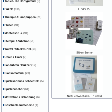
Tonies. Die Hörfiguren®
(5)
Puzzle
(105)
F oder V?
Therapie-/ Handpuppen
(21)
Plüsch
(91)
Montessori
-»
(94)
Stempel / Zubehör
(51)
Würfel / Steckwürfel
(63)
Silben-Sterne
Uhren / Timer
(7)
Sanduhren / Buzzer
(12)
Blankomaterial
(23)
Spielekartons / Schachteln
(5)
Spielezubehör
(61)
Nicht verwechseln! - b und d
Motivation / Belohnung
(6)
Geschenk-Gutscheine
(4)