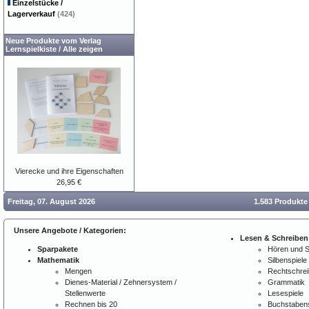
Einzelstücke /
Lagerverkauf
(424)
Neue Produkte vom Verlag
Lernspielkiste
/
Alle zeigen
Vierecke und ihre Eigenschaften
26,95 €
Freitag, 07. August 2026
1.583 Produkte
Unsere Angebote / Kategorien:
Lesen & Schreiben
Sparpakete
Hören und 
Mathematik
Silbenspiele
Mengen
Rechtschre
Dienes-Material / Zehnersystem /
Grammatik
Stellenwerte
Lesespiele
Rechnen bis 20
Buchstabens