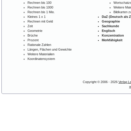
Rechnen bis 100
Wortschatzs
Rechnen bis 1000
Weitere Mate
Rechnen bis 1 Mio.
Bildkarten 
Kleines 1 x 1
DaZ (Deutsch als 
Rechnen mit Geld
Geographie
Zeit
Sachkunde
Geometrie
Englisch
Brüche
Konzentration
Prozent
Merkfähigkeit
Rationale Zahlen
Längen, Flächen und Gewichte
Weitere Materialien
Koordinatensystem
Copyright © 2006 - 2026
Verlag L
w