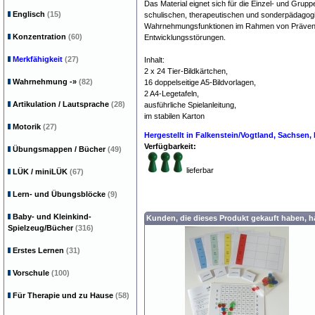
Das Material eignet sich für die Einzel- und Grup
Englisch
(15)
schulischen, therapeutischen und sonderpädagog
Wahrnehmungsfunktionen im Rahmen von Prävent
Konzentration
(60)
Entwicklungsstörungen.
Merkfähigkeit
(27)
Inhalt:
2 x 24 Tier-Bildkärtchen,
Wahrnehmung
-»
(82)
16 doppelseitige A5-Bildvorlagen,
2 A4-Legetafeln,
Artikulation / Lautsprache
(28)
ausführliche Spielanleitung,
im stabilen Karton
Motorik
(27)
Hergestellt in Falkenstein/Vogtland, Sachsen
Verfügbarkeit:
Übungsmappen / Bücher
(49)
lieferbar
LÜK / miniLÜK
(67)
Lern- und Übungsblöcke
(9)
Baby- und Kleinkind-
Kunden, die dieses Produkt gekauft haben, 
Spielzeug/Bücher
(316)
Erstes Lernen
(31)
Vorschule
(100)
Für Therapie und zu Hause
(58)