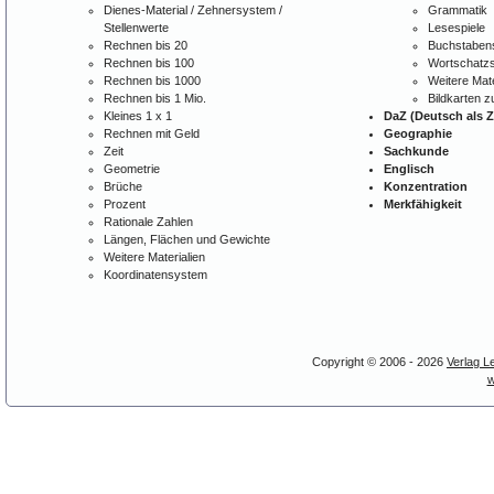
Dienes-Material / Zehnersystem /
Grammatik
Stellenwerte
Lesespiele
Rechnen bis 20
Buchstabens
Rechnen bis 100
Wortschatzs
Rechnen bis 1000
Weitere Mate
Rechnen bis 1 Mio.
Bildkarten 
Kleines 1 x 1
DaZ (Deutsch als 
Rechnen mit Geld
Geographie
Zeit
Sachkunde
Geometrie
Englisch
Brüche
Konzentration
Prozent
Merkfähigkeit
Rationale Zahlen
Längen, Flächen und Gewichte
Weitere Materialien
Koordinatensystem
Copyright © 2006 - 2026
Verlag L
w