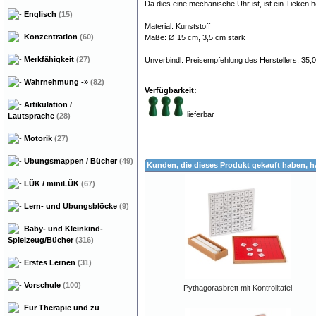
Da dies eine mechanische Uhr ist, ist ein Ticken h
Englisch
(15)
Material: Kunststoff
Konzentration
(60)
Maße: Ø 15 cm, 3,5 cm stark
Merkfähigkeit
(27)
Unverbindl. Preisempfehlung des Herstellers: 35,
Wahrnehmung
-»
(82)
Verfügbarkeit:
Artikulation /
lieferbar
Lautsprache
(28)
Motorik
(27)
Übungsmappen / Bücher
(49)
Kunden, die dieses Produkt gekauft haben, 
LÜK / miniLÜK
(67)
Lern- und Übungsblöcke
(9)
Baby- und Kleinkind-
Spielzeug/Bücher
(316)
Erstes Lernen
(31)
Vorschule
(100)
Pythagorasbrett mit Kontrolltafel
Für Therapie und zu