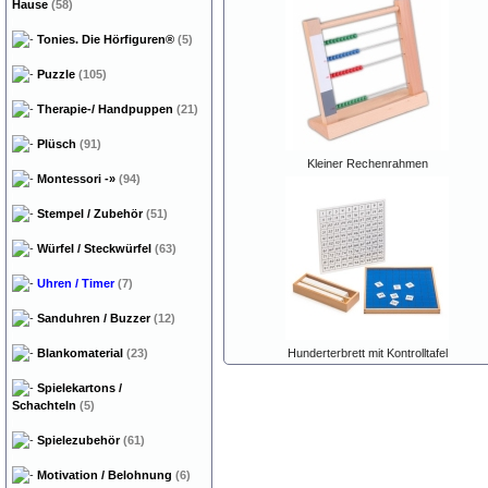
Hause
(58)
Tonies. Die Hörfiguren®
(5)
Puzzle
(105)
Therapie-/ Handpuppen
(21)
Plüsch
(91)
Kleiner Rechenrahmen
Montessori
-»
(94)
Stempel / Zubehör
(51)
Würfel / Steckwürfel
(63)
Uhren / Timer
(7)
Sanduhren / Buzzer
(12)
Blankomaterial
(23)
Hunderterbrett mit Kontrolltafel
Spielekartons /
Schachteln
(5)
Spielezubehör
(61)
Motivation / Belohnung
(6)