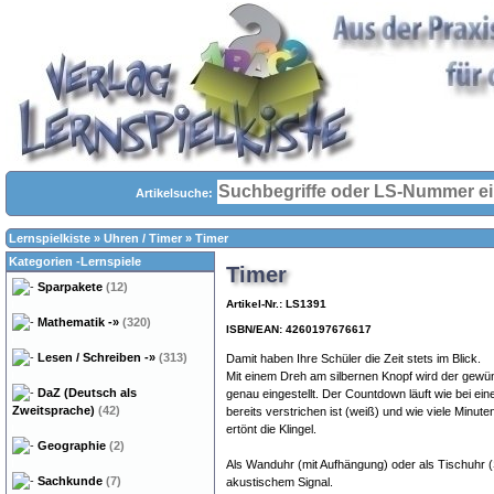
Artikelsuche:
Lernspielkiste
»
Uhren / Timer
»
Timer
Kategorien -Lernspiele
Timer
Sparpakete
(12)
Artikel-Nr.: LS1391
Mathematik
-»
(320)
ISBN/EAN: 4260197676617
Lesen / Schreiben
-»
(313)
Damit haben Ihre Schüler die Zeit stets im Blick.
Mit einem Dreh am silbernen Knopf wird der gewün
DaZ (Deutsch als
genau eingestellt. Der Countdown läuft wie bei einer
Zweitsprache)
(42)
bereits verstrichen ist (weiß) und wie viele Minuten
ertönt die Klingel.
Geographie
(2)
Als Wanduhr (mit Aufhängung) oder als Tischuhr (S
Sachkunde
(7)
akustischem Signal.