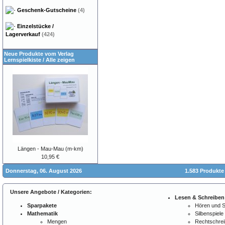
Geschenk-Gutscheine
(4)
Einzelstücke /
Lagerverkauf
(424)
Neue Produkte vom Verlag
Lernspielkiste
/
Alle zeigen
Längen - Mau-Mau (m-km)
10,95 €
Donnerstag, 06. August 2026
1.583 Produkte
Unsere Angebote / Kategorien:
Lesen & Schreiben
Sparpakete
Hören und 
Mathematik
Silbenspiele
Mengen
Rechtschre