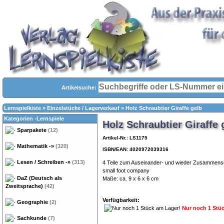
Artikelsuche:
Lernspielkiste
»
Einzelstücke / Lagerverkauf
»
Holz Schraubtier Giraffe gelb
Kategorien -Lernspiele
Holz Schraubtier Giraffe 
Sparpakete
(12)
Artikel-Nr.: LS1175
Mathematik
-»
(320)
ISBN/EAN: 4020972039316
Lesen / Schreiben
-»
(313)
4 Teile zum Auseinander- und wieder Zusammens
small foot company
DaZ (Deutsch als
Maße: ca. 9 x 6 x 6 cm
Zweitsprache)
(42)
Verfügbarkeit:
Geographie
(2)
Nur noch 1 Stü
Sachkunde
(7)