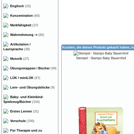
Englisch
(15)
Konzentration
(60)
Merkfähigkeit
(27)
Wahrnehmung
-»
(82)
Artikulation /
Kunden, die dieses Produkt gekauft haben, 
Lautsprache
(28)
Stempel - Stampo Baby Bauernhof
Motorik
(27)
Übungsmappen / Bücher
(49)
LÜK / miniLÜK
(67)
Lern- und Übungsblöcke
(9)
Baby- und Kleinkind-
Spielzeug/Bücher
(316)
Erstes Lernen
(31)
Vorschule
(100)
Für Therapie und zu