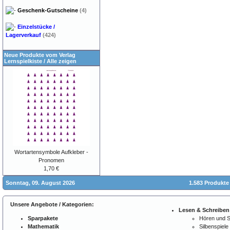
Geschenk-Gutscheine
(4)
Einzelstücke /
Lagerverkauf
(424)
Neue Produkte vom Verlag
Lernspielkiste
/
Alle zeigen
Wortartensymbole Aufkleber -
Pronomen
1,70 €
Sonntag, 09. August 2026
1.583 Produkte
Unsere Angebote / Kategorien:
Lesen & Schreiben
Sparpakete
Hören und 
Mathematik
Silbenspiele