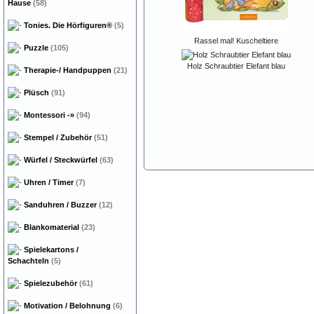
Hause
(58)
Tonies. Die Hörfiguren®
(5)
Rassel mal! Kuscheltiere
Puzzle
(105)
Holz Schraubtier Elefant blau
Therapie-/ Handpuppen
(21)
Plüsch
(91)
Montessori
-»
(94)
Stempel / Zubehör
(51)
Würfel / Steckwürfel
(63)
Uhren / Timer
(7)
Sanduhren / Buzzer
(12)
Blankomaterial
(23)
Spielekartons /
Schachteln
(5)
Spielezubehör
(61)
Motivation / Belohnung
(6)