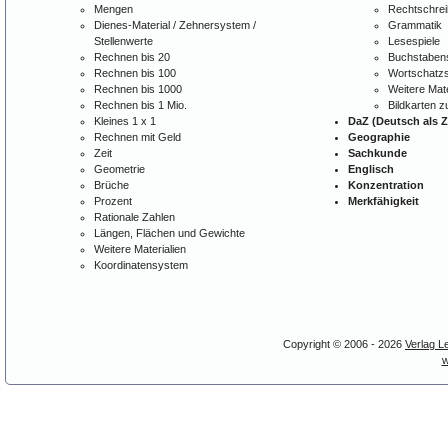
Mengen
Rechtschre
Dienes-Material / Zehnersystem /
Grammatik
Stellenwerte
Lesespiele
Rechnen bis 20
Buchstabens
Rechnen bis 100
Wortschatzs
Rechnen bis 1000
Weitere Mate
Rechnen bis 1 Mio.
Bildkarten 
Kleines 1 x 1
DaZ (Deutsch als 
Rechnen mit Geld
Geographie
Zeit
Sachkunde
Geometrie
Englisch
Brüche
Konzentration
Prozent
Merkfähigkeit
Rationale Zahlen
Längen, Flächen und Gewichte
Weitere Materialien
Koordinatensystem
Copyright © 2006 - 2026
Verlag L
w