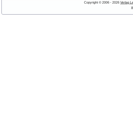
Copyright © 2006 - 2026
Verlag L
w