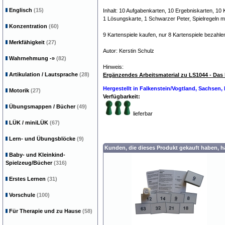
Englisch
(15)
Inhalt: 10 Aufgabenkarten, 10 Ergebniskarten, 10 
1 Lösungskarte, 1 Schwarzer Peter, Spielregeln m
Konzentration
(60)
9 Kartenspiele kaufen, nur 8 Kartenspiele bezahlen
Merkfähigkeit
(27)
Autor: Kerstin Schulz
Dyskalkulie Rechenschwäch
Wahrnehmung
-»
(82)
Hinweis:
Artikulation / Lautsprache
(28)
Ergänzendes Arbeitsmaterial zu LS1044 - Das 
Hergestellt in Falkenstein/Vogtland, Sachsen
Motorik
(27)
Verfügbarkeit:
Übungsmappen / Bücher
(49)
lieferbar
LÜK / miniLÜK
(67)
Lern- und Übungsblöcke
(9)
Kunden, die dieses Produkt gekauft haben, 
Baby- und Kleinkind-
Spielzeug/Bücher
(316)
Erstes Lernen
(31)
Vorschule
(100)
Für Therapie und zu Hause
(58)