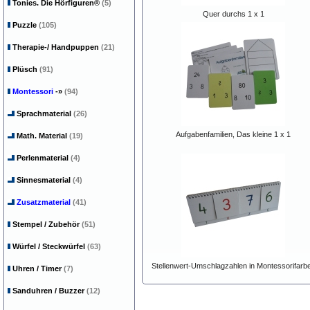
Tonies. Die Hörfiguren®
(5)
Quer durchs 1 x 1
Puzzle
(105)
Therapie-/ Handpuppen
(21)
Plüsch
(91)
Montessori
-»
(94)
Sprachmaterial
(26)
Aufgabenfamilien, Das kleine 1 x 1
Math. Material
(19)
Perlenmaterial
(4)
Sinnesmaterial
(4)
Zusatzmaterial
(41)
Stempel / Zubehör
(51)
Würfel / Steckwürfel
(63)
Stellenwert-Umschlagzahlen in Montessorifarb
Uhren / Timer
(7)
Sanduhren / Buzzer
(12)