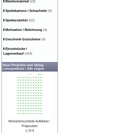
Blankomaterial
(23)
Spielekartons / Schachteln
(5)
Spielezubehör
(61)
Motivation / Belohnung
(6)
Geschenk-Gutscheine
(4)
Einzelstücke /
Lagerverkauf
(424)
Neue Produkte vom Verlag
Lernspielkiste
/
Alle zeigen
Wortartensymbole Aufkleber -
Präposition
1,70 €