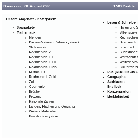
Donnerstag, 06. August 2026
1.583 Produkte
Unsere Angebote / Kategorien:
Lesen & Schreiben
Sparpakete
Hören und 
Mathematik
Silbenspiele
Mengen
Rechtschre
Dienes-Material / Zehnersystem /
Grammatik
Stellenwerte
Lesespiele
Rechnen bis 20
Buchstabens
Rechnen bis 100
Wortschatzs
Rechnen bis 1000
Weitere Mate
Rechnen bis 1 Mio.
Bildkarten 
Kleines 1 x 1
DaZ (Deutsch als 
Rechnen mit Geld
Geographie
Zeit
Sachkunde
Geometrie
Englisch
Brüche
Konzentration
Prozent
Merkfähigkeit
Rationale Zahlen
Längen, Flächen und Gewichte
Weitere Materialien
Koordinatensystem