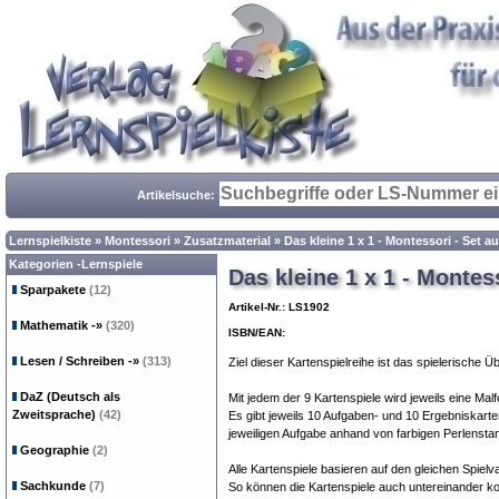
Artikelsuche:
Lernspielkiste
»
Montessori
»
Zusatzmaterial
»
Das kleine 1 x 1 - Montessori - Set a
Kategorien -Lernspiele
Das kleine 1 x 1 - Montes
Sparpakete
(12)
Artikel-Nr.: LS1902
Mathematik
-»
(320)
ISBN/EAN:
Lesen / Schreiben
-»
(313)
Ziel dieser Kartenspielreihe ist das spielerische 
DaZ (Deutsch als
Mit jedem der 9 Kartenspiele wird jeweils eine Malf
Zweitsprache)
(42)
Es gibt jeweils 10 Aufgaben- und 10 Ergebniskarte
jeweiligen Aufgabe anhand von farbigen Perlensta
Geographie
(2)
Alle Kartenspiele basieren auf den gleichen Spielva
Sachkunde
(7)
So können die Kartenspiele auch untereinander ko