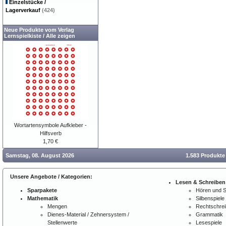
Einzelstücke /
Lagerverkauf
(424)
Neue Produkte vom Verlag
Lernspielkiste
/
Alle zeigen
Wortartensymbole Aufkleber -
Hilfsverb
1,70 €
Samstag, 08. August 2026
1.583 Produkte
Unsere Angebote / Kategorien:
Lesen & Schreiben
Sparpakete
Hören und 
Mathematik
Silbenspiele
Mengen
Rechtschre
Dienes-Material / Zehnersystem /
Grammatik
Stellenwerte
Lesespiele