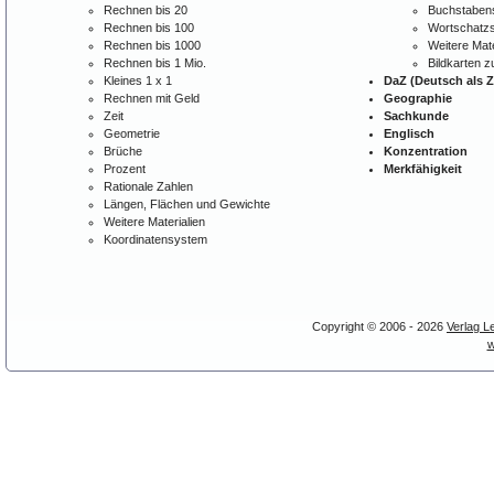
Rechnen bis 20
Buchstabens
Rechnen bis 100
Wortschatzs
Rechnen bis 1000
Weitere Mate
Rechnen bis 1 Mio.
Bildkarten 
Kleines 1 x 1
DaZ (Deutsch als 
Rechnen mit Geld
Geographie
Zeit
Sachkunde
Geometrie
Englisch
Brüche
Konzentration
Prozent
Merkfähigkeit
Rationale Zahlen
Längen, Flächen und Gewichte
Weitere Materialien
Koordinatensystem
Copyright © 2006 - 2026
Verlag L
w