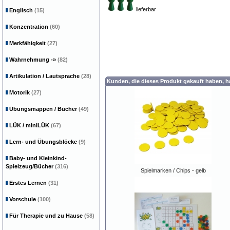
lieferbar
Englisch
(15)
Konzentration
(60)
Merkfähigkeit
(27)
Wahrnehmung
-»
(82)
Artikulation / Lautsprache
(28)
Kunden, die dieses Produkt gekauft haben, 
Motorik
(27)
Übungsmappen / Bücher
(49)
LÜK / miniLÜK
(67)
Lern- und Übungsblöcke
(9)
Baby- und Kleinkind-
Spielzeug/Bücher
(316)
Spielmarken / Chips - gelb
Erstes Lernen
(31)
Vorschule
(100)
Für Therapie und zu Hause
(58)