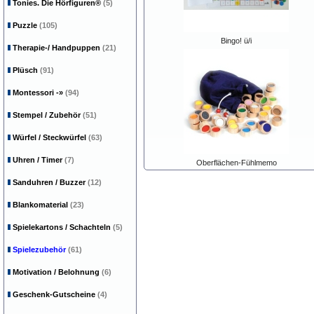
Tonies. Die Hörfiguren®
(5)
Puzzle
(105)
Bingo! ü/i
Therapie-/ Handpuppen
(21)
Plüsch
(91)
Montessori
-»
(94)
Stempel / Zubehör
(51)
Würfel / Steckwürfel
(63)
Uhren / Timer
(7)
Oberflächen-Fühlmemo
Sanduhren / Buzzer
(12)
Blankomaterial
(23)
Spielekartons / Schachteln
(5)
Spielezubehör
(61)
Motivation / Belohnung
(6)
Geschenk-Gutscheine
(4)