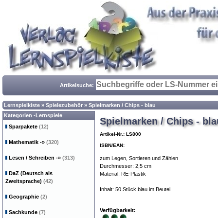
Artikelsuche:
Lernspielkiste
»
Spielezubehör
»
Spielmarken / Chips - blau
Kategorien -Lernspiele
Spielmarken / Chips - bla
Sparpakete
(12)
Artikel-Nr.: LS800
Mathematik
-»
(320)
ISBN/EAN:
Lesen / Schreiben
-»
(313)
zum Legen, Sortieren und Zählen
Durchmesser: 2,5 cm
DaZ (Deutsch als
Material: RE-Plastik
Zweitsprache)
(42)
Inhalt: 50 Stück blau im Beutel
Geographie
(2)
Verfügbarkeit:
Sachkunde
(7)