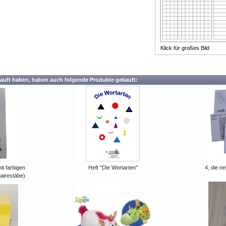
Klick für großes Bild
auft haben, haben auch folgende Produkte gekauft:
t farbigen
Heft "Die Wortarten"
4, die ne
airestäbe)