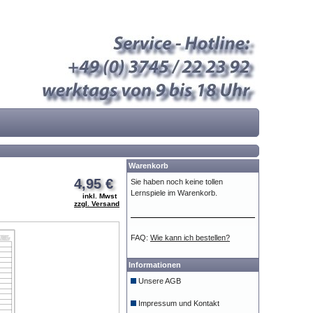
Warenkorb
4,95 €
Sie haben noch keine tollen
Lernspiele im Warenkorb.
inkl. Mwst
zzgl. Versand
FAQ:
Wie kann ich bestellen?
Informationen
Unsere AGB
Impressum und Kontakt