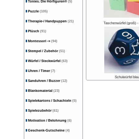
Tonies. Die Hörfiguren®
(5)
Puzzle
(105)
Therapie-/ Handpuppen
(21)
Taschenwürfel (groß) -
Plüsch
(91)
Montessori
-»
(94)
Stempel / Zubehör
(51)
Würfel / Steckwürfel
(63)
Uhren / Timer
(7)
Schulwürfel bla
Sanduhren / Buzzer
(12)
Blankomaterial
(23)
Spielekartons / Schachteln
(5)
Spielezubehör
(61)
Motivation / Belohnung
(6)
Geschenk-Gutscheine
(4)