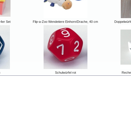
 4er Set
Flip-a-Zoo Wendetiere Einhorn/Drache, 40 cm
Doppelwürfe
u
Schulwürfel rot
Rechen