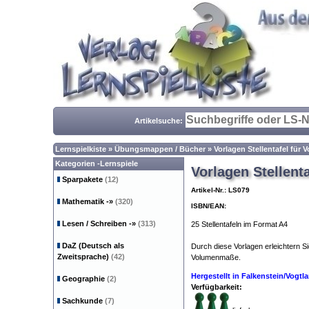
Artikelsuche:
Lernspielkiste
»
Übungsmappen / Bücher
»
Vorlagen Stellentafel für
Kategorien -Lernspiele
Vorlagen Stellent
Sparpakete
(12)
Artikel-Nr.: LS079
Mathematik
-»
(320)
ISBN/EAN:
Lesen / Schreiben
-»
(313)
25 Stellentafeln im Format A4
DaZ (Deutsch als
Durch diese Vorlagen erleichtern S
Zweitsprache)
(42)
Volumenmaße.
Hergestellt in Falkenstein/Vogt
Geographie
(2)
Verfügbarkeit:
Sachkunde
(7)