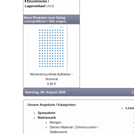
Einzelstücke /
Lagerverkauf
(424)
Neue Produkte vom Verlag
Lernspielkiste
/
Alle zeigen
Wortartensymbole Aufkleber -
Numeral
0,90 €
Samstag, 08. August 2026
1
Unsere Angebote / Kategorien:
Lese
Sparpakete
Mathematik
Mengen
Dienes-Material / Zehnersystem /
Stellenwerte