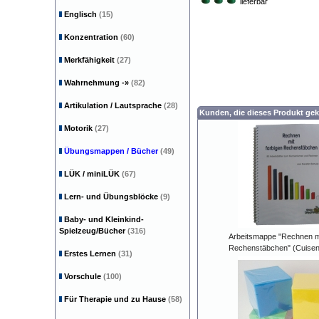
lieferbar
Englisch
(15)
Konzentration
(60)
Merkfähigkeit
(27)
Wahrnehmung
-»
(82)
Artikulation / Lautsprache
(28)
Kunden, die dieses Produkt gek
Motorik
(27)
Übungsmappen / Bücher
(49)
LÜK / miniLÜK
(67)
Lern- und Übungsblöcke
(9)
Baby- und Kleinkind-
Spielzeug/Bücher
(316)
Arbeitsmappe "Rechnen mi
Rechenstäbchen" (Cuisen
Erstes Lernen
(31)
Vorschule
(100)
Für Therapie und zu Hause
(58)