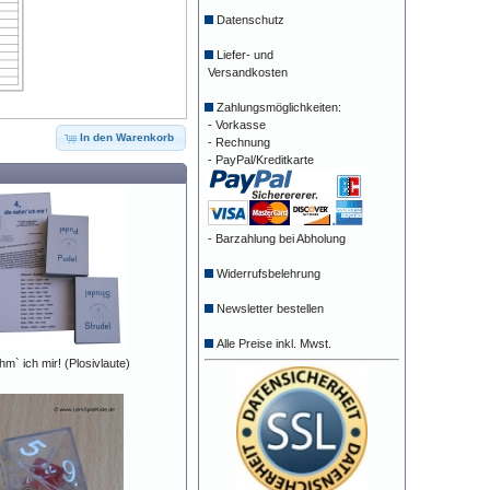
Datenschutz
Liefer- und
Versandkosten
Zahlungsmöglichkeiten:
- Vorkasse
In den Warenkorb
- Rechnung
- PayPal/Kreditkarte
- Barzahlung bei Abholung
Widerrufsbelehrung
Newsletter bestellen
Alle Preise inkl. Mwst.
hm` ich mir! (Plosivlaute)