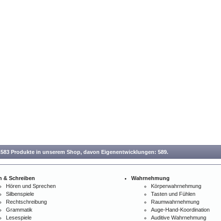
.583 Produkte in unserem Shop,
davon Eigenentwicklungen: 589.
n & Schreiben
Wahrnehmung
Hören und Sprechen
Körperwahrnehmung
Silbenspiele
Tasten und Fühlen
Rechtschreibung
Raumwahrnehmung
Grammatik
Auge-Hand-Koordination
Lesespiele
Auditive Wahrnehmung