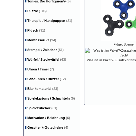
Tonies. Die Hörfiguren®
(5)
Puzzle
(105)
Therapie-/ Handpuppen
(21)
Plüsch
(91)
Montessori
-»
(94)
Fidget Spinner
Stempel / Zubehör
(51)
Würfel / Steckwürfel
(63)
Was ist im Paket?-Zusatzkartensa
Uhren / Timer
(7)
Sanduhren / Buzzer
(12)
Blankomaterial
(23)
Spielekartons / Schachteln
(5)
Spielezubehör
(61)
Motivation / Belohnung
(6)
Geschenk-Gutscheine
(4)