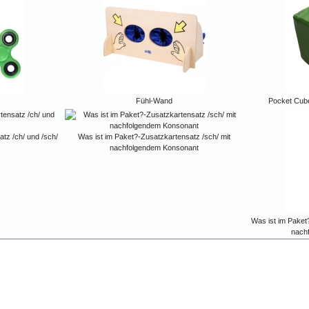
Fühl-Wand
Pocket Cube
tz /ch/ und /sch/
Was ist im Paket?-Zusatzkartensatz /sch/ mit
nachfolgendem Konsonant
Was ist im Paket?
nach