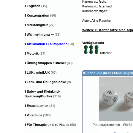
Kartensatz
/sch/
,
Englisch
(15)
Kartensatz
/s;z/
und
Kartensatz
/tr;dr/
.
Konzentration
(60)
Autor: Aline Rascher
Merkfähigkeit
(27)
Weitere 19 Kartensätze sind separ
Wahrnehmung
-»
(82)
Verfügbarkeit:
Artikulation / Lautsprache
(28)
lieferbar
Motorik
(27)
Übungsmappen / Bücher
(49)
LÜK / miniLÜK
(67)
Kunden, die dieses Produkt gek
Lern- und Übungsblöcke
(9)
Baby- und Kleinkind-
Spielzeug/Bücher
(316)
Erstes Lernen
(31)
Vorschule
(100)
Für Therapie und zu Hause
(58)
Personalpronomen - Würfel