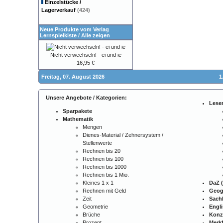
Einzelstücke /
Lagerverkauf
(424)
Neue Produkte vom Verlag
Lernspielkiste
/
Alle zeigen
Nicht verwechseln! - ei und ie
16,95 €
Freitag, 07. August 2026
1
Unsere Angebote / Kategorien:
Lese
Sparpakete
Mathematik
Mengen
Dienes-Material / Zehnersystem /
Stellenwerte
Rechnen bis 20
Rechnen bis 100
Rechnen bis 1000
Rechnen bis 1 Mio.
Kleines 1 x 1
DaZ (
Rechnen mit Geld
Geog
Zeit
Sach
Geometrie
Engl
Brüche
Konz
Prozent
Merkf