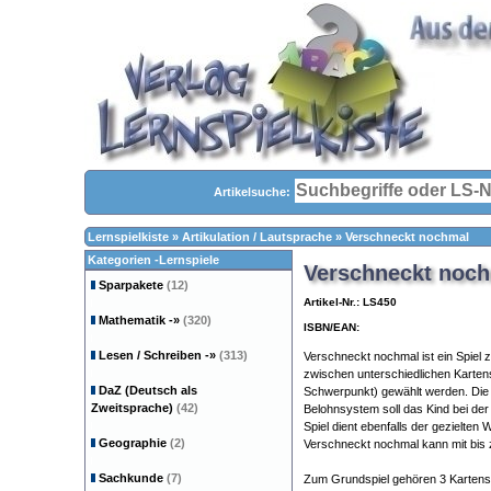
Artikelsuche:
Lernspielkiste
»
Artikulation / Lautsprache
»
Verschneckt nochmal
Kategorien -Lernspiele
Verschneckt noc
Sparpakete
(12)
Artikel-Nr.: LS450
Mathematik
-»
(320)
ISBN/EAN:
Lesen / Schreiben
-»
(313)
Verschneckt nochmal ist ein Spiel
zwischen unterschiedlichen Kartens
DaZ (Deutsch als
Schwerpunkt) gewählt werden. Die
Zweitsprache)
(42)
Belohnsystem soll das Kind bei der
Spiel dient ebenfalls der gezielten
Geographie
(2)
Verschneckt nochmal kann mit bis 
Sachkunde
(7)
Zum Grundspiel gehören 3 Kartensä