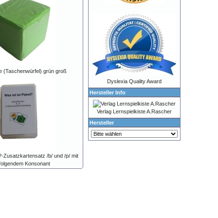
 (Taschenwürfel) grün groß
Dyslexia Quality Award
Hersteller Info
Verlag Lernspielkiste A.Rascher
Hersteller
-Zusatzkartensatz /b/ und /p/ mit
folgendem Konsonant