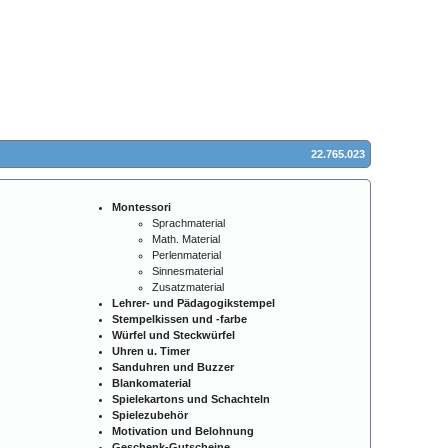
22.765.023
Montessori
Sprachmaterial
Math. Material
Perlenmaterial
Sinnesmaterial
Zusatzmaterial
Lehrer- und Pädagogikstempel
Stempelkissen und -farbe
Würfel und Steckwürfel
Uhren u. Timer
Sanduhren und Buzzer
Blankomaterial
Spielekartons und Schachteln
Spielezubehör
Motivation und Belohnung
Geschenk-Gutscheine