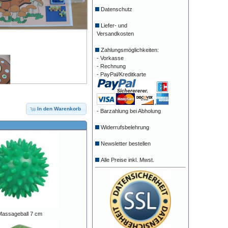
Datenschutz
Liefer- und
Versandkosten
Zahlungsmöglichkeiten:
- Vorkasse
- Rechnung
- PayPal/Kreditkarte
In den Warenkorb
- Barzahlung bei Abholung
Widerrufsbelehrung
Newsletter bestellen
Alle Preise inkl. Mwst.
assageball 7 cm