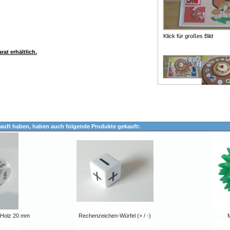
Klick für großes Bild
at erhältlich.
auft haben, haben auch folgende Produkte gekauft:
 Holz 20 mm
Rechenzeichen-Würfel (+ / -)
M