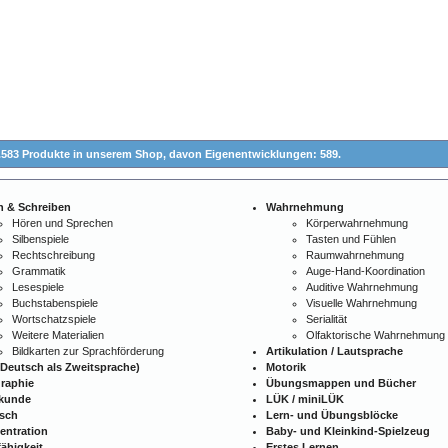
.583 Produkte in unserem Shop,
davon Eigenentwicklungen: 589.
n & Schreiben
Wahrnehmung
Hören und Sprechen
Körperwahrnehmung
Silbenspiele
Tasten und Fühlen
Rechtschreibung
Raumwahrnehmung
Grammatik
Auge-Hand-Koordination
Lesespiele
Auditive Wahrnehmung
Buchstabenspiele
Visuelle Wahrnehmung
Wortschatzspiele
Serialität
Weitere Materialien
Olfaktorische Wahrnehmung
Bildkarten zur Sprachförderung
Artikulation / Lautsprache
Deutsch als Zweitsprache)
Motorik
raphie
Übungsmappen und Bücher
kunde
LÜK / miniLÜK
isch
Lern- und Übungsblöcke
entration
Baby- und Kleinkind-Spielzeug
ähigkeit
Erstes Lernen