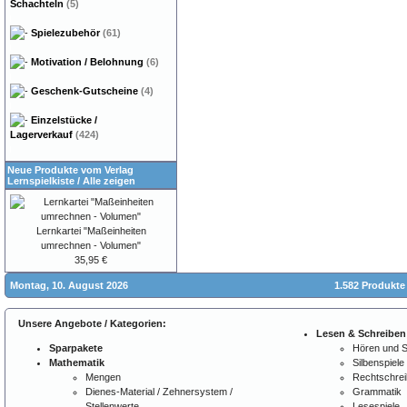
Schachteln
(5)
Spielezubehör
(61)
Motivation / Belohnung
(6)
Geschenk-Gutscheine
(4)
Einzelstücke /
Lagerverkauf
(424)
Neue Produkte vom Verlag
Lernspielkiste
/
Alle zeigen
Lernkartei "Maßeinheiten
umrechnen - Volumen"
35,95 €
Montag, 10. August 2026
1.582 Produkte
Unsere Angebote / Kategorien:
Lesen & Schreiben
Sparpakete
Hören und 
Mathematik
Silbenspiele
Mengen
Rechtschre
Dienes-Material / Zehnersystem /
Grammatik
Stellenwerte
Lesespiele