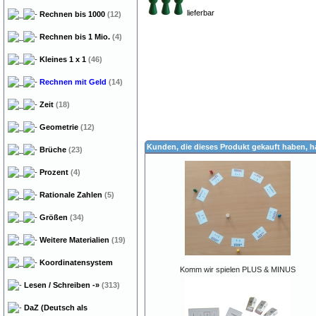
lieferbar
Rechnen bis 1000
(12)
Rechnen bis 1 Mio.
(4)
Kleines 1 x 1
(46)
Rechnen mit Geld
(14)
Zeit
(18)
Geometrie
(12)
Kunden, die dieses Produkt gekauft haben, 
Brüche
(23)
Prozent
(4)
Rationale Zahlen
(5)
Größen
(34)
Weitere Materialien
(19)
Koordinatensystem
Komm wir spielen PLUS & MINUS
Lesen / Schreiben
-»
(313)
DaZ (Deutsch als