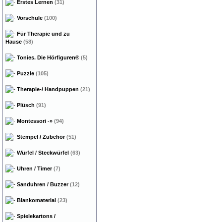
Erstes Lernen
(31)
Vorschule
(100)
Für Therapie und zu
Hause
(58)
Tonies. Die Hörfiguren®
(5)
Puzzle
(105)
Therapie-/ Handpuppen
(21)
Plüsch
(91)
Montessori
-»
(94)
Stempel / Zubehör
(51)
Würfel / Steckwürfel
(63)
Uhren / Timer
(7)
Sanduhren / Buzzer
(12)
Blankomaterial
(23)
Spielekartons /