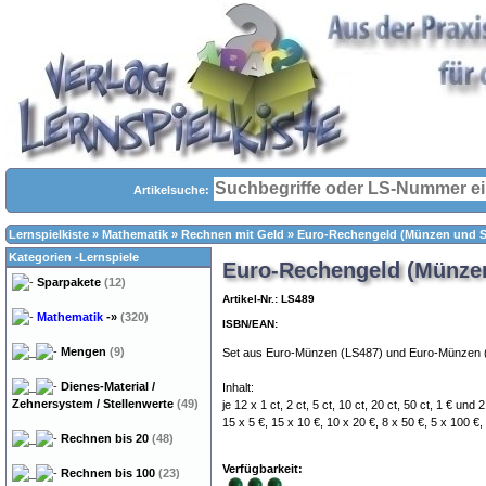
Artikelsuche:
Lernspielkiste
»
Mathematik
»
Rechnen mit Geld
»
Euro-Rechengeld (Münzen und S
Kategorien -Lernspiele
Euro-Rechengeld (Münze
Sparpakete
(12)
Artikel-Nr.: LS489
Mathematik
-»
(320)
ISBN/EAN:
Mengen
(9)
Set aus Euro-Münzen (LS487) und Euro-Münzen 
Dienes-Material /
Inhalt:
Zehnersystem / Stellenwerte
(49)
je 12 x 1 ct, 2 ct, 5 ct, 10 ct, 20 ct, 50 ct, 1 € un
15 x 5 €, 15 x 10 €, 10 x 20 €, 8 x 50 €, 5 x 100 
Rechnen bis 20
(48)
Verfügbarkeit:
Rechnen bis 100
(23)