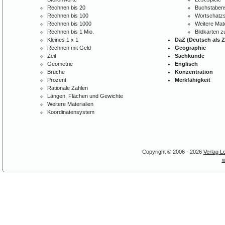
Rechnen bis 20
Buchstabens
Rechnen bis 100
Wortschatzs
Rechnen bis 1000
Weitere Mate
Rechnen bis 1 Mio.
Bildkarten 
Kleines 1 x 1
DaZ (Deutsch als 
Rechnen mit Geld
Geographie
Zeit
Sachkunde
Geometrie
Englisch
Brüche
Konzentration
Prozent
Merkfähigkeit
Rationale Zahlen
Längen, Flächen und Gewichte
Weitere Materialien
Koordinatensystem
Copyright © 2006 - 2026
Verlag L
w