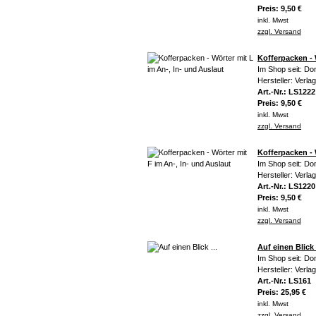
Preis: 9,50 €
inkl. Mwst
zzgl. Versand
Kofferpacken - 
Im Shop seit: Do
Hersteller: Verla
Art.-Nr.: LS1222
Preis: 9,50 €
inkl. Mwst
zzgl. Versand
Kofferpacken - 
Im Shop seit: Do
Hersteller: Verla
Art.-Nr.: LS1220
Preis: 9,50 €
inkl. Mwst
zzgl. Versand
Auf einen Blick .
Im Shop seit: Do
Hersteller: Verla
Art.-Nr.: LS161
Preis: 25,95 €
inkl. Mwst
zzgl. Versand