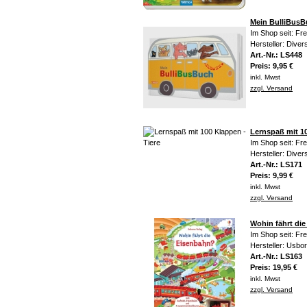
Mein BulliBus
Im Shop seit: Fr
Hersteller: Diver
Art.-Nr.: LS448
Preis: 9,95 €
inkl. Mwst
zzgl. Versand
Lernspaß mit 10
Im Shop seit: Fr
Hersteller: Diver
Art.-Nr.: LS171
Preis: 9,99 €
inkl. Mwst
zzgl. Versand
Wohin fährt di
Im Shop seit: Fr
Hersteller: Usbo
Art.-Nr.: LS163
Preis: 19,95 €
inkl. Mwst
zzgl. Versand