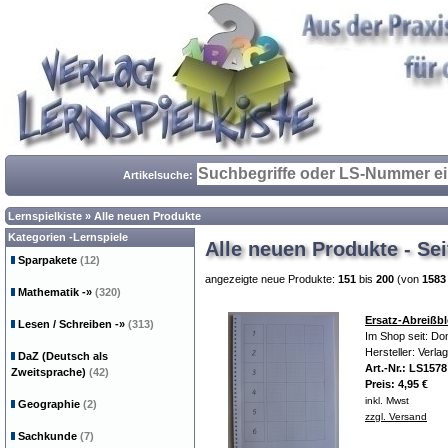
Artikelsuche:
Lernspielkiste
»
Alle neuen Produkte
Kategorien -Lernspiele
Alle neuen Produkte - Sei
Sparpakete
(12)
angezeigte neue Produkte:
151
bis
200
(von
1583
Mathematik
-»
(320)
Ersatz-Abreißbl
Lesen / Schreiben
-»
(313)
Im Shop seit: Do
Hersteller: Verla
DaZ (Deutsch als
Art.-Nr.: LS1578
Zweitsprache)
(42)
Preis: 4,95 €
inkl. Mwst
Geographie
(2)
zzgl. Versand
Sachkunde
(7)