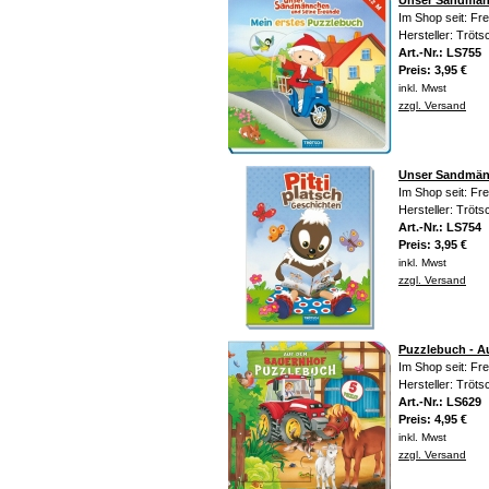
Unser Sandmän
Im Shop seit: Fr
Hersteller: Trö
Art.-Nr.: LS755
Preis: 3,95 €
inkl. Mwst
zzgl. Versand
Unser Sandmänn
Im Shop seit: Fr
Hersteller: Trö
Art.-Nr.: LS754
Preis: 3,95 €
inkl. Mwst
zzgl. Versand
Puzzlebuch - A
Im Shop seit: Fr
Hersteller: Trö
Art.-Nr.: LS629
Preis: 4,95 €
inkl. Mwst
zzgl. Versand