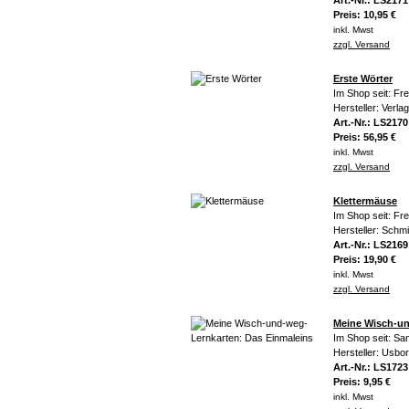
Art.-Nr.: LS2171
Preis: 10,95 €
inkl. Mwst
zzgl. Versand
Erste Wörter
Im Shop seit: Fr
Hersteller: Verla
Art.-Nr.: LS2170
Preis: 56,95 €
inkl. Mwst
zzgl. Versand
Klettermäuse
Im Shop seit: Fr
Hersteller: Schm
Art.-Nr.: LS2169
Preis: 19,90 €
inkl. Mwst
zzgl. Versand
Meine Wisch-un
Im Shop seit: Sa
Hersteller: Usbo
Art.-Nr.: LS1723
Preis: 9,95 €
inkl. Mwst