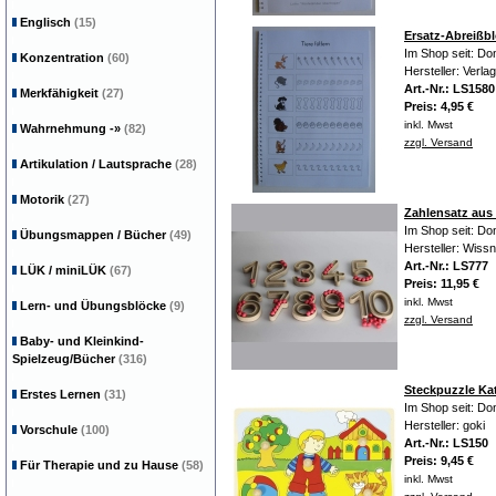
Englisch
(15)
Ersatz-Abreißbl
Im Shop seit: Do
Konzentration
(60)
Hersteller: Verla
Art.-Nr.: LS1580
Merkfähigkeit
(27)
Preis: 4,95 €
inkl. Mwst
Wahrnehmung
-»
(82)
zzgl. Versand
Artikulation / Lautsprache
(28)
Motorik
(27)
Zahlensatz au
Im Shop seit: Do
Übungsmappen / Bücher
(49)
Hersteller: Wiss
Art.-Nr.: LS777
LÜK / miniLÜK
(67)
Preis: 11,95 €
inkl. Mwst
Lern- und Übungsblöcke
(9)
zzgl. Versand
Baby- und Kleinkind-
Spielzeug/Bücher
(316)
Steckpuzzle Kat
Erstes Lernen
(31)
Im Shop seit: Do
Hersteller: goki
Vorschule
(100)
Art.-Nr.: LS150
Preis: 9,45 €
Für Therapie und zu Hause
(58)
inkl. Mwst