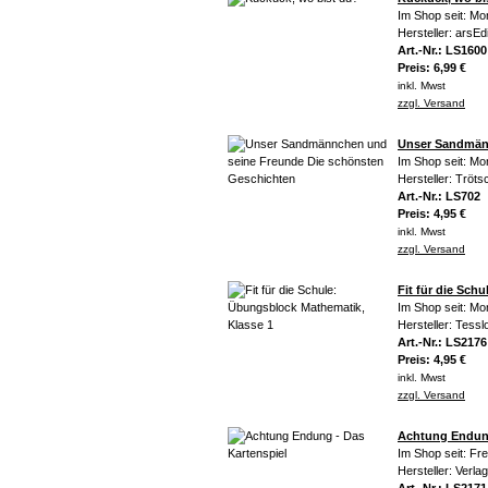
Im Shop seit: Mo
Hersteller: arsEdi
Art.-Nr.: LS1600
Preis: 6,99 €
inkl. Mwst
zzgl. Versand
Unser Sandmän
Im Shop seit: Mo
Hersteller: Trö
Art.-Nr.: LS702
Preis: 4,95 €
inkl. Mwst
zzgl. Versand
Fit für die Sch
Im Shop seit: Mo
Hersteller: Tesslo
Art.-Nr.: LS2176
Preis: 4,95 €
inkl. Mwst
zzgl. Versand
Achtung Endung
Im Shop seit: Fr
Hersteller: Verla