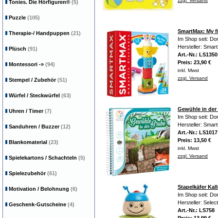
zzgl. Versand
Tonies. Die Hörfiguren®
(5)
Puzzle
(105)
SmartMax: My f
Therapie-/ Handpuppen
(21)
Im Shop seit: D
Hersteller: Smar
Plüsch
(91)
Art.-Nr.: LS1350
Preis: 23,90 €
Montessori
-»
(94)
inkl. Mwst
zzgl. Versand
Stempel / Zubehör
(51)
Würfel / Steckwürfel
(63)
Gewühle in der
Uhren / Timer
(7)
Im Shop seit: D
Hersteller: Sma
Sanduhren / Buzzer
(12)
Art.-Nr.: LS1017
Preis: 13,50 €
Blankomaterial
(23)
inkl. Mwst
zzgl. Versand
Spielekartons / Schachteln
(5)
Spielezubehör
(61)
Stapelkäfer Kal
Motivation / Belohnung
(6)
Im Shop seit: D
Hersteller: Sele
Geschenk-Gutscheine
(4)
Art.-Nr.: LS758