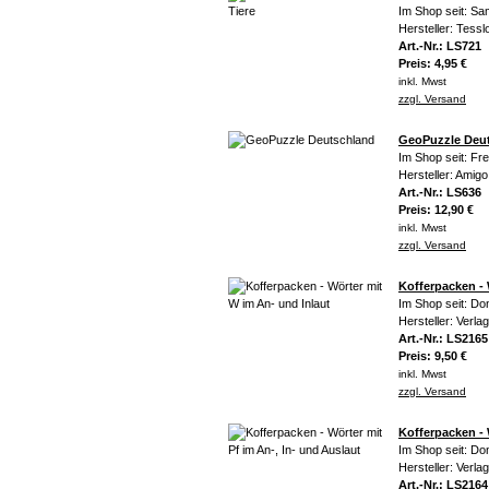
Im Shop seit: Sa
Hersteller: Tesslo
Art.-Nr.: LS721
Preis: 4,95 €
inkl. Mwst
zzgl. Versand
GeoPuzzle Deu
Im Shop seit: Fr
Hersteller: Amigo
Art.-Nr.: LS636
Preis: 12,90 €
inkl. Mwst
zzgl. Versand
Kofferpacken - 
Im Shop seit: Do
Hersteller: Verla
Art.-Nr.: LS2165
Preis: 9,50 €
inkl. Mwst
zzgl. Versand
Kofferpacken - 
Im Shop seit: Do
Hersteller: Verla
Art.-Nr.: LS2164