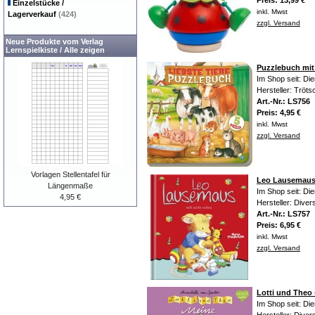
Preis: 13,99 €
Einzelstücke /
inkl. Mwst
Lagerverkauf
(424)
zzgl. Versand
Neue Produkte vom Verlag
Lernspielkiste
/
Alle zeigen
Puzzlebuch mit 
Im Shop seit: Di
Hersteller: Trö
Art.-Nr.: LS756
Preis: 4,95 €
inkl. Mwst
zzgl. Versand
Vorlagen Stellentafel für
Leo Lausemaus w
Längenmaße
Im Shop seit: Di
4,95 €
Hersteller: Diver
Art.-Nr.: LS757
Preis: 6,95 €
inkl. Mwst
zzgl. Versand
Lotti und Theo
Im Shop seit: Di