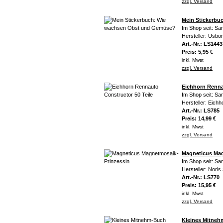
zzgl. Versand
Mein Stickerb
Im Shop seit: Sa
Hersteller: Usbo
Art.-Nr.: LS1443
Preis: 5,95 €
inkl. Mwst
zzgl. Versand
Eichhorn Renna
Im Shop seit: Sa
Hersteller: Eichh
Art.-Nr.: LS785
Preis: 14,99 €
inkl. Mwst
zzgl. Versand
Magneticus Mag
Im Shop seit: Sa
Hersteller: Noris
Art.-Nr.: LS770
Preis: 15,95 €
inkl. Mwst
zzgl. Versand
Kleines Mitneh