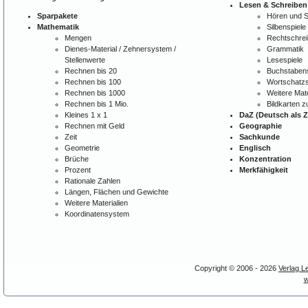
Lesen & Schreiben
Sparpakete
Hören und 
Mathematik
Silbenspiele
Mengen
Rechtschre
Dienes-Material / Zehnersystem /
Grammatik
Stellenwerte
Lesespiele
Rechnen bis 20
Buchstabens
Rechnen bis 100
Wortschatzs
Rechnen bis 1000
Weitere Mate
Rechnen bis 1 Mio.
Bildkarten 
Kleines 1 x 1
DaZ (Deutsch als 
Rechnen mit Geld
Geographie
Zeit
Sachkunde
Geometrie
Englisch
Brüche
Konzentration
Prozent
Merkfähigkeit
Rationale Zahlen
Längen, Flächen und Gewichte
Weitere Materialien
Koordinatensystem
Copyright © 2006 - 2026
Verlag L
w