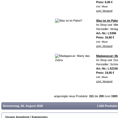
Preis: 6,95 €
inkl. Mwst
zzgl. Versand
Was ist im Pake
Im Shop seit: Mi
Hersteller: Verla
Art.-Nr.: LS306
Preis: 16,90 €
inkl. Mwst
zzgl. Versand
Madagascar: Ma
Im Shop seit: Do
Hersteller: Schm
Art.-Nr.: LS2156
Preis: 19,95 €
inkl. Mwst
zzgl. Versand
angezeigte neue Produkte:
151
bis
200
(von
1583
Donnerstag, 06. August 2026
1.583 Produkte
Unsere Angebote / Kategorien: