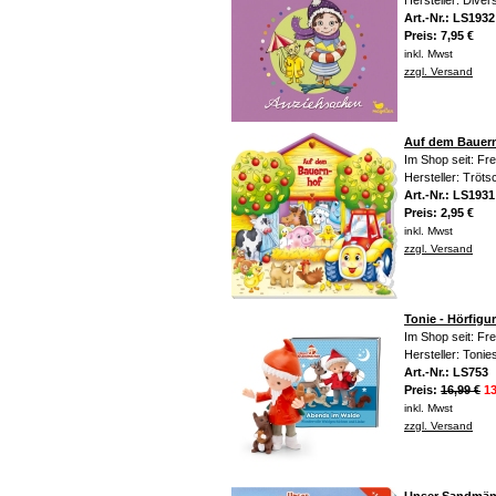
Hersteller: Diver
Art.-Nr.: LS1932
Preis: 7,95 €
inkl. Mwst
zzgl. Versand
Auf dem Bauern
Im Shop seit: Fr
Hersteller: Trö
Art.-Nr.: LS1931
Preis: 2,95 €
inkl. Mwst
zzgl. Versand
Tonie - Hörfig
Im Shop seit: Fr
Hersteller: Tonie
Art.-Nr.: LS753
Preis:
16,99 €
13
inkl. Mwst
zzgl. Versand