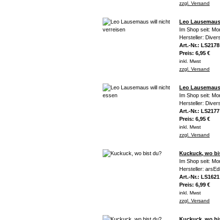
zzgl. Versand
Leo Lausemaus w
Im Shop seit: Mo
Hersteller: Diver
Art.-Nr.: LS2178
Preis: 6,95 €
inkl. Mwst
zzgl. Versand
Leo Lausemaus 
Im Shop seit: Mo
Hersteller: Diver
Art.-Nr.: LS2177
Preis: 6,95 €
inkl. Mwst
zzgl. Versand
Kuckuck, wo bi
Im Shop seit: Mo
Hersteller: arsEdi
Art.-Nr.: LS1621
Preis: 6,99 €
inkl. Mwst
zzgl. Versand
Kuckuck, wo bi