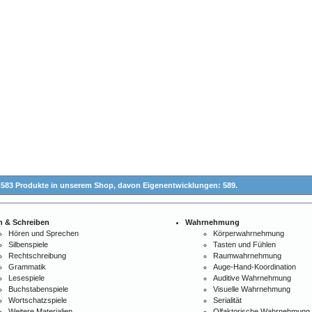
.583 Produkte in unserem Shop,
davon Eigenentwicklungen: 589.
n & Schreiben
Wahrnehmung
Hören und Sprechen
Körperwahrnehmung
Silbenspiele
Tasten und Fühlen
Rechtschreibung
Raumwahrnehmung
Grammatik
Auge-Hand-Koordination
Lesespiele
Auditive Wahrnehmung
Buchstabenspiele
Visuelle Wahrnehmung
Wortschatzspiele
Serialität
Weitere Materialien
Olfaktorische Wahrnehmung