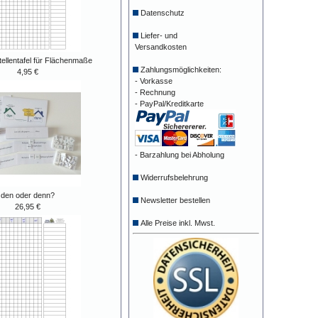
Datenschutz
Liefer- und
Versandkosten
tellentafel für Flächenmaße
Zahlungsmöglichkeiten:
4,95 €
- Vorkasse
- Rechnung
- PayPal/Kreditkarte
- Barzahlung bei Abholung
Widerrufsbelehrung
den oder denn?
Newsletter bestellen
26,95 €
Alle Preise inkl. Mwst.