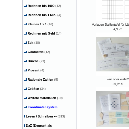
Rechnen bis 1000
(12)
Rechnen bis 1 Mio.
(4)
Kleines 1 x 1
(46)
Vorlagen Stellentafel für
4,95 €
Rechnen mit Geld
(14)
Zeit
(18)
Geometrie
(12)
Brüche
(23)
Prozent
(4)
war oder wahr?
Rationale Zahlen
(5)
26,95 €
Größen
(34)
Weitere Materialien
(19)
Koordinatensystem
Lesen / Schreiben
-»
(313)
DaZ (Deutsch als