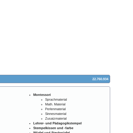
22.760.934
Montessori
Sprachmaterial
Math. Material
Perlenmaterial
Sinnesmaterial
Zusatzmaterial
Lehrer- und Pädagogikstempel
Stempelkissen und -farbe
Würfel und Steckwürfel