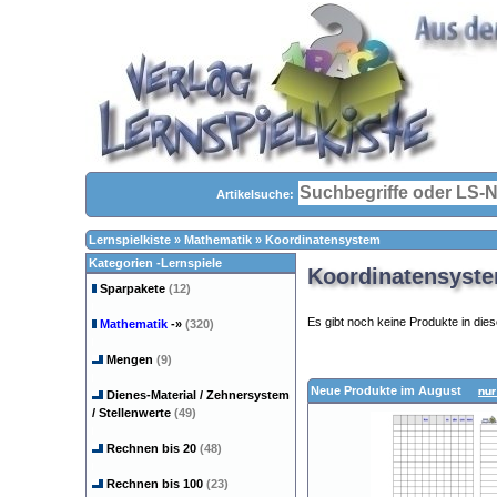
Artikelsuche:
Lernspielkiste
»
Mathematik
»
Koordinatensystem
Kategorien -Lernspiele
Koordinatensystem
Sparpakete
(12)
Es gibt noch keine Produkte in dies
Mathematik
-»
(320)
Mengen
(9)
Neue Produkte im August
nur
Dienes-Material / Zehnersystem
/ Stellenwerte
(49)
Rechnen bis 20
(48)
Rechnen bis 100
(23)