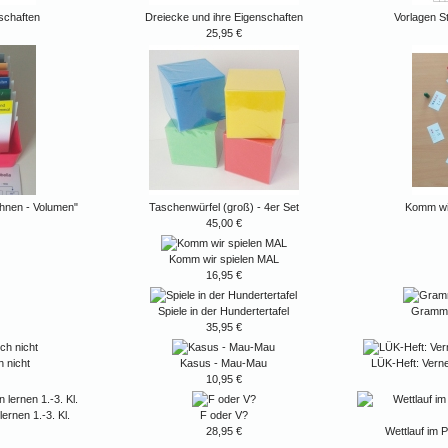
schaften
Dreiecke und ihre Eigenschaften
Vorlagen S
25,95 €
hnen - Volumen"
Taschenwürfel (groß) - 4er Set
Komm wi
45,00 €
Komm wir spielen MAL
16,95 €
Spiele in der Hundertertafel
Grammat
35,95 €
h nicht
Kasus - Mau-Mau
LÜK-Heft: Vernet
10,95 €
ernen 1.-3. Kl.
F oder V?
28,95 €
Wettlauf im 