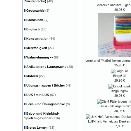
Zweitsprache)
(42)
Vierecke und ihre Eigen
26,95 €
Geographie
(2)
Sachkunde
(7)
Englisch
(15)
Konzentration
(60)
Merkfähigkeit
(27)
Wahrnehmung
-»
(82)
Lernkartei "Maßeinheiten umrec
35,95 €
Artikulation / Lautsprache
(28)
Bingo! ü/i
Motorik
(27)
29,95 €
Übungsmappen / Bücher
(49)
Bingo! ng/nk
LÜK / miniLÜK
(67)
29,95 €
Lern- und Übungsblöcke
(9)
Die 4 Fälle ärgern mic
30,95 €
Baby- und Kleinkind-
Spielzeug/Bücher
(316)
LÜK-Heft: Vernetztes Denken l
7,00 €
Erstes Lernen
(31)