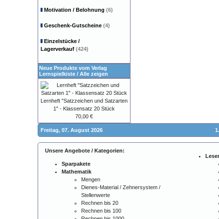
Motivation / Belohnung
(6)
Geschenk-Gutscheine
(4)
Einzelstücke /
Lagerverkauf
(424)
Neue Produkte vom Verlag
Lernspielkiste
/
Alle zeigen
Lernheft "Satzzeichen und Satzarten
1" - Klassensatz 20 Stück
70,00 €
Freitag, 07. August 2026
1
Unsere Angebote / Kategorien:
Lese
Sparpakete
Mathematik
Mengen
Dienes-Material / Zehnersystem /
Stellenwerte
Rechnen bis 20
Rechnen bis 100
Rechnen bis 1000