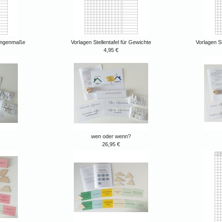
 Längenmaße
Vorlagen Stellentafel für Gewichte
Vorlagen S
4,95 €
wen oder wenn?
26,95 €