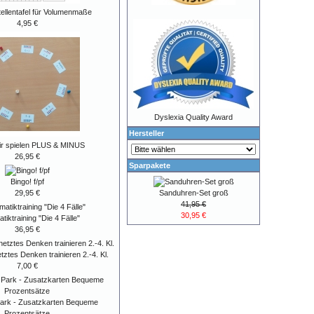
tellentafel für Volumenmaße
4,95 €
Dyslexia Quality Award
Hersteller
r spielen PLUS & MINUS
26,95 €
Sparpakete
Bingo! f/pf
Sanduhren-Set groß
29,95 €
41,95 €
30,95 €
iktraining "Die 4 Fälle"
36,95 €
ztes Denken trainieren 2.-4. Kl.
7,00 €
Park - Zusatzkarten Bequeme
Prozentsätze