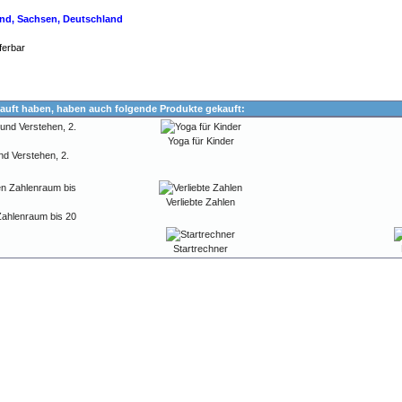
land, Sachsen, Deutschland
ferbar
auft haben, haben auch folgende Produkte gekauft:
Yoga für Kinder
d Verstehen, 2.
Verliebte Zahlen
Zahlenraum bis 20
Startrechner