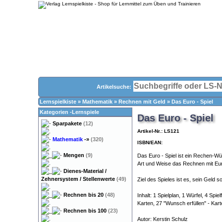
Artikelsuche:
Lernspielkiste
»
Mathematik
»
Rechnen mit Geld
»
Das Euro - Spiel
Kategorien -Lernspiele
Das Euro - Spiel
Sparpakete
(12)
Artikel-Nr.: LS121
Mathematik
-»
(320)
ISBN/EAN:
Mengen
(9)
Das Euro - Spiel ist ein Rechen-Wür
Art und Weise das Rechnen mit Euro
Dienes-Material /
Zehnersystem / Stellenwerte
(49)
Ziel des Spieles ist es, sein Geld 
Rechnen bis 20
(48)
Inhalt: 1 Spielplan, 1 Würfel, 4 Sp
Karten, 27 "Wunsch erfüllen" - Kart
Rechnen bis 100
(23)
Autor: Kerstin Schulz
Dyskalkulie