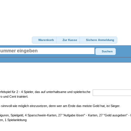
Warenkorb
Zur Kasse
Sichere Anmeldung
Suchen
felspiel für 2 - 4 Spieler, das auf unterhaltsame und spielerische
 und Cent trainiert.
so sinnvoll wie möglich einzusetzen, denn wer am Ende das meiste Geld hat, ist Sieger.
ielfiguren, Spielgeld, 4 Sparschwein-Karten, 27 "Aufgabe lösen" - Karten, 27 "Geld ausgeben" -
en, 1 Spielanleitung
 Rechenschwäche