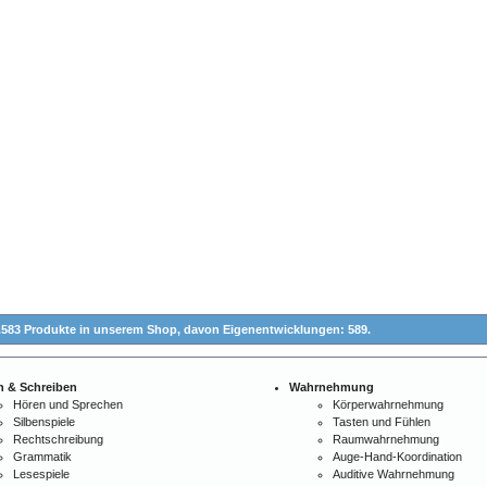
.583 Produkte in unserem Shop,
davon Eigenentwicklungen: 589.
n & Schreiben
Wahrnehmung
Hören und Sprechen
Körperwahrnehmung
Silbenspiele
Tasten und Fühlen
Rechtschreibung
Raumwahrnehmung
Grammatik
Auge-Hand-Koordination
Lesespiele
Auditive Wahrnehmung