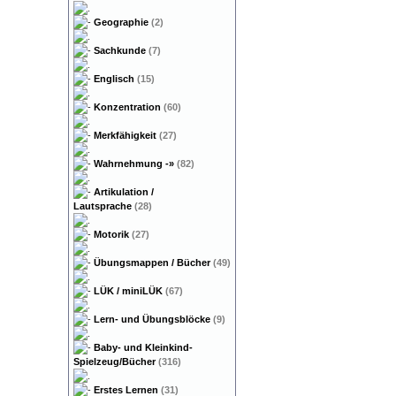
Geographie
(2)
Sachkunde
(7)
Englisch
(15)
Konzentration
(60)
Merkfähigkeit
(27)
Wahrnehmung
-»
(82)
Artikulation /
Lautsprache
(28)
Motorik
(27)
Übungsmappen / Bücher
(49)
LÜK / miniLÜK
(67)
Lern- und Übungsblöcke
(9)
Baby- und Kleinkind-
Spielzeug/Bücher
(316)
Erstes Lernen
(31)