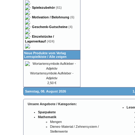
Spielezubehör
(61)
Motivation / Belohnung
(6)
Geschenk-Gutscheine
(4)
Einzelstücke /
Lagerverkauf
(424)
Neue Produkte vom Verlag
Lernspielkiste
/
Alle zeigen
Wortartensymbole Aufkleber -
Adjektiv
2,50 €
Samstag, 08. August 2026
1
Unsere Angebote / Kategorien:
Lese
Sparpakete
Mathematik
Mengen
Dienes-Material / Zehnersystem /
Stellenwerte