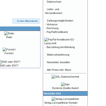
Datenschutz
Liefer- und
Versandkosten
Zahlungsmöglichkeiten:
In den Warenkorb
- Vorkasse
- Rechnung
- PayPal/Kreditkarte
Ratio
- Barzahlung bei Abholung
Formel i
Widerrufsbelehrung
Newsletter bestellen
END oder ENT?
Alle Preise inkl. Mwst.
Dyslexia Quality Award
Hersteller Info
Verlag Lernspielkiste Kontakt