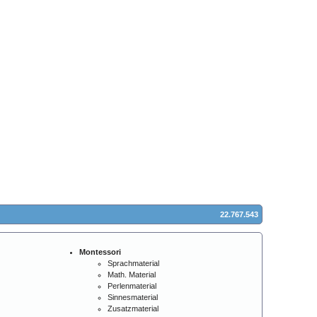
22.767.543
Montessori
Sprachmaterial
Math. Material
Perlenmaterial
Sinnesmaterial
Zusatzmaterial