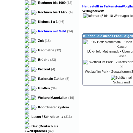
Rechnen bis 1000
(12)
Hergestellt in Falkenstein/Vogt
Verfügbarkeit:
Rechnen bis 1 Mio.
(4)
lie
Kleines 1 x 1
(46)
Rechnen mit Geld
(14)
Kunden, die dieses Produkt gek
Zeit
(18)
Geometrie
(12)
LÜK-Heft: Mathematik - Üben un
Klasse
Brüche
(23)
Prozent
(4)
Wettlauf im Park - Zusatzkarten 
Rationale Zahlen
(5)
Schätz mal!
Größen
(34)
Weitere Materialien
(19)
Koordinatensystem
Lesen / Schreiben
-»
(313)
DaZ (Deutsch als
Zweitsprache)
(42)