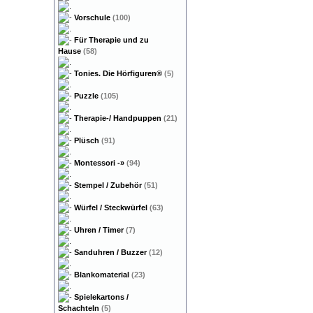
Vorschule
(100)
Für Therapie und zu
Hause
(58)
Tonies. Die Hörfiguren®
(5)
Puzzle
(105)
Therapie-/ Handpuppen
(21)
Plüsch
(91)
Montessori
-»
(94)
Stempel / Zubehör
(51)
Würfel / Steckwürfel
(63)
Uhren / Timer
(7)
Sanduhren / Buzzer
(12)
Blankomaterial
(23)
Spielekartons /
Schachteln
(5)