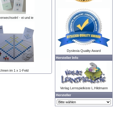
verwechseln! - ei und ie
Dyslexia Quality Award
Hersteller Info
hnen im 1 x 1-Feld
Verlag Lernspielkiste L.Hildmann
Hersteller