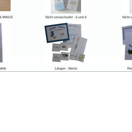
 & MINUS
Nicht verwechseln! - b und d
Nicht 
afeln
Längen - Memo
Rec