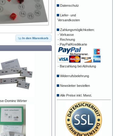
Datenschutz
Liefer- und
Versandkosten
Zahlungsmöglichkeiten:
- Vorkasse
In den Warenkorb
- Rechnung
- PayPal/Kreditkarte
- Barzahlung bei Abholung
Widerrufsbelehrung
Newsletter bestellen
Alle Preise inkl. Mwst.
se-Domino Wörter