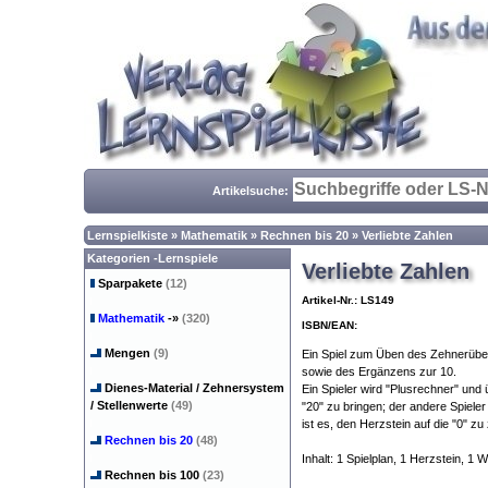
Artikelsuche:
Lernspielkiste
»
Mathematik
»
Rechnen bis 20
»
Verliebte Zahlen
Kategorien -Lernspiele
Verliebte Zahlen
Sparpakete
(12)
Artikel-Nr.: LS149
Mathematik
-»
(320)
ISBN/EAN:
Mengen
(9)
Ein Spiel zum Üben des Zehnerüber
sowie des Ergänzens zur 10.
Dienes-Material / Zehnersystem
Ein Spieler wird "Plusrechner" und ü
/ Stellenwerte
(49)
"20" zu bringen; der andere Spieler
ist es, den Herzstein auf die "0" zu
Rechnen bis 20
(48)
Inhalt: 1 Spielplan, 1 Herzstein, 1 
Rechnen bis 100
(23)