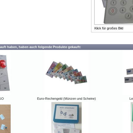
ie Rechenschwäche
Klick für großes Bild
auft haben, haben auch folgende Produkte gekauft:
NGO
Euro-Rechengeld (Münzen und Scheine)
Le