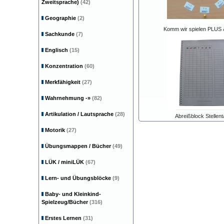
Zweitsprache)
(42)
Geographie
(2)
Komm wir spielen PLUS
Sachkunde
(7)
Englisch
(15)
Konzentration
(60)
Merkfähigkeit
(27)
Wahrnehmung
-»
(82)
Artikulation / Lautsprache
(28)
Abreißblock Stellent
Motorik
(27)
Übungsmappen / Bücher
(49)
LÜK / miniLÜK
(67)
Lern- und Übungsblöcke
(9)
Baby- und Kleinkind-
Spielzeug/Bücher
(316)
Erstes Lernen
(31)