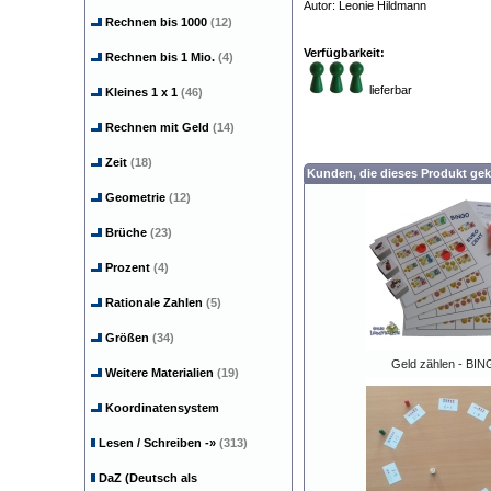
Autor: Leonie Hildmann
Dyskalkul
Rechnen bis 1000
(12)
Verfügbarkeit:
Rechnen bis 1 Mio.
(4)
lieferbar
Kleines 1 x 1
(46)
Rechnen mit Geld
(14)
Zeit
(18)
Kunden, die dieses Produkt gek
Geometrie
(12)
Brüche
(23)
Prozent
(4)
Rationale Zahlen
(5)
Größen
(34)
Geld zählen - BI
Weitere Materialien
(19)
Koordinatensystem
Lesen / Schreiben
-»
(313)
DaZ (Deutsch als