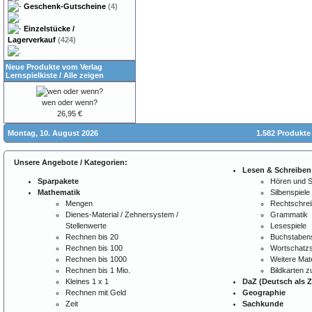
Geschenk-Gutscheine
(4)
Einzelstücke /
Lagerverkauf
(424)
Neue Produkte vom Verlag
Lernspielkiste
/
Alle zeigen
wen oder wenn?
26,95 €
Montag, 10. August 2026
1.582 Produkte
Unsere Angebote / Kategorien:
Lesen & Schreiben
Sparpakete
Hören und 
Mathematik
Silbenspiele
Mengen
Rechtschre
Dienes-Material / Zehnersystem /
Grammatik
Stellenwerte
Lesespiele
Rechnen bis 20
Buchstabens
Rechnen bis 100
Wortschatzs
Rechnen bis 1000
Weitere Mate
Rechnen bis 1 Mio.
Bildkarten 
Kleines 1 x 1
DaZ (Deutsch als 
Rechnen mit Geld
Geographie
Zeit
Sachkunde