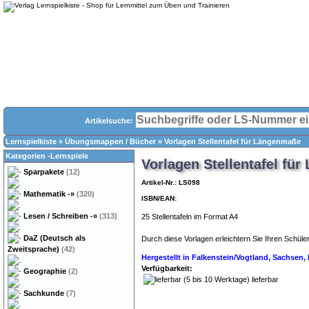
Artikelsuche:
Lernspielkiste
»
Übungsmappen / Bücher
»
Vorlagen Stellentafel für Längenmaße
Kategorien -Lernspiele
Vorlagen Stellentafel fü
Sparpakete
(12)
Artikel-Nr.: LS098
Mathematik
-»
(320)
ISBN/EAN:
Lesen / Schreiben
-»
(313)
25 Stellentafeln im Format A4
DaZ (Deutsch als
Durch diese Vorlagen erleichtern Sie Ihren Schü
Zweitsprache)
(42)
Hergestellt in Falkenstein/Vogtland, Sachsen
Verfügbarkeit:
Geographie
(2)
lieferbar
Sachkunde
(7)