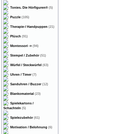
Tonies. Die Hörfiguren®
(5)
Puzzle
(105)
Therapie-/ Handpuppen
(21)
Plüsch
(91)
Montessori
-»
(94)
Stempel / Zubehör
(51)
Würfel / Steckwürfel
(63)
Uhren / Timer
(7)
Sanduhren / Buzzer
(12)
Blankomaterial
(23)
Spielekartons /
Schachteln
(5)
Spielezubehör
(61)
Motivation / Belohnung
(6)