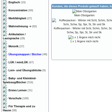
Englisch
(15)
Kunden, die dieses Produkt gekauft haben, 
Konzentration
(60)
Mein Obstgarten
Merkfähigkeit
(27)
Wahrnehmung
-»
(82)
Kofferpacken - Wörter mit Schl, Schm, Schn, Sc
Schw, Sp, Spr, St, Str und Sk
Artikulation /
Lautsprache
(28)
1 x 1 Ärgere mich nicht
Motorik
(27)
Übungsmappen / Bücher
(49)
LÜK / miniLÜK
(67)
Lern- und Übungsblöcke
(9)
Baby- und Kleinkind-
Spielzeug/Bücher
(316)
Erstes Lernen
(31)
Vorschule
(100)
Für Therapie und zu
Hause
(58)