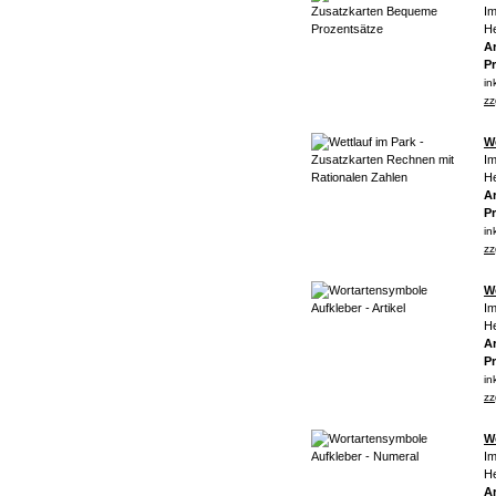
Im
He
Ar
Pr
in
zz
We
Im
He
Ar
Pr
in
zz
Wo
Im
He
Ar
Pr
in
zz
W
Im
He
Ar