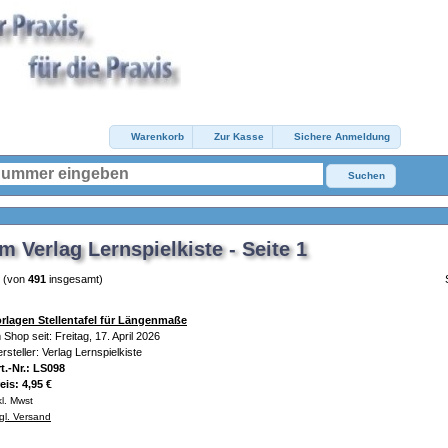
Warenkorb
Zur Kasse
Sichere Anmeldung
Suchen
 Verlag Lernspielkiste - Seite 1
(von
491
insgesamt)
rlagen Stellentafel für Längenmaße
 Shop seit: Freitag, 17. April 2026
rsteller: Verlag Lernspielkiste
t.-Nr.: LS098
eis: 4,95 €
kl. Mwst
gl. Versand