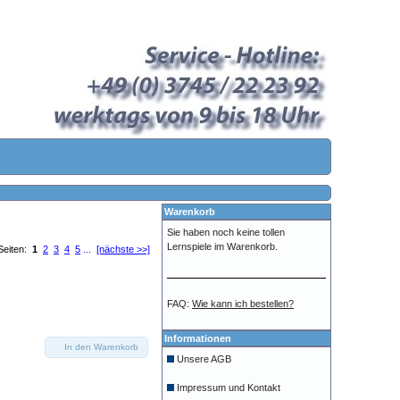
Warenkorb
Sie haben noch keine tollen
Lernspiele im Warenkorb.
Seiten:
1
2
3
4
5
...
[nächste >>]
FAQ:
Wie kann ich bestellen?
Informationen
In den Warenkorb
Unsere AGB
Impressum und Kontakt