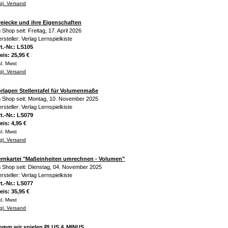
gl. Versand
reiecke und ihre Eigenschaften
 Shop seit: Freitag, 17. April 2026
rsteller: Verlag Lernspielkiste
t.-Nr.: LS105
eis: 25,95 €
kl. Mwst
gl. Versand
orlagen Stellentafel für Volumenmaße
 Shop seit: Montag, 10. November 2025
rsteller: Verlag Lernspielkiste
t.-Nr.: LS079
eis: 4,95 €
kl. Mwst
gl. Versand
ernkartei "Maßeinheiten umrechnen - Volumen"
 Shop seit: Dienstag, 04. November 2025
rsteller: Verlag Lernspielkiste
t.-Nr.: LS077
eis: 35,95 €
kl. Mwst
gl. Versand
omm wir spielen PLUS & MINUS