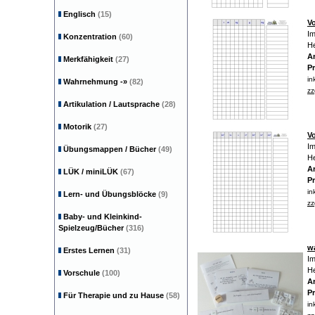
Englisch
(15)
Vo
Im
Konzentration
(60)
He
Ar
Merkfähigkeit
(27)
Pr
in
Wahrnehmung
-»
(82)
zz
Artikulation / Lautsprache
(28)
Motorik
(27)
Vo
Im
Übungsmappen / Bücher
(49)
He
Ar
LÜK / miniLÜK
(67)
Pr
in
Lern- und Übungsblöcke
(9)
zz
Baby- und Kleinkind-
Spielzeug/Bücher
(316)
w
Erstes Lernen
(31)
Im
He
Vorschule
(100)
Ar
Pr
Für Therapie und zu Hause
(58)
in