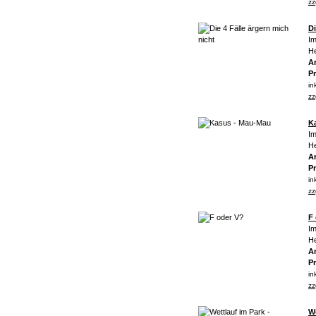
zz
Di
Im
He
Ar
Pr
in
zz
K
Im
He
Ar
Pr
in
zz
F
Im
He
Ar
Pr
in
zz
W