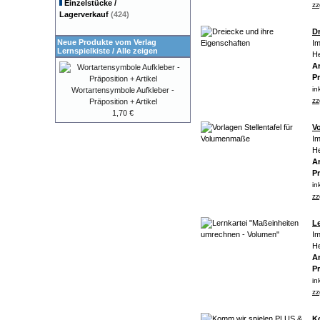
Einzelstücke /
zz
Lagerverkauf
(424)
D
Neue Produkte vom Verlag
Im
Lernspielkiste
/
Alle zeigen
He
Ar
Pr
in
Wortartensymbole Aufkleber -
zz
Präposition + Artikel
1,70 €
V
Im
He
Ar
Pr
in
zz
L
Im
He
Ar
Pr
in
zz
K