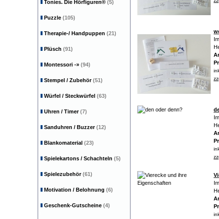
zz
Tonies. Die Hörfiguren®
(5)
Puzzle
(105)
w
Therapie-/ Handpuppen
(21)
Im
He
Plüsch
(91)
Ar
Pr
Montessori
-»
(94)
in
zz
Stempel / Zubehör
(51)
Würfel / Steckwürfel
(63)
d
Uhren / Timer
(7)
Im
He
Sanduhren / Buzzer
(12)
Ar
Pr
Blankomaterial
(23)
in
zz
Spielekartons / Schachteln
(5)
Spielezubehör
(61)
Vi
Im
Motivation / Belohnung
(6)
He
Ar
Geschenk-Gutscheine
(4)
Pr
in