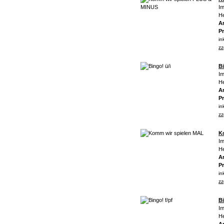
Im
He
Ar
Pr
in
zz
Bi
Im
He
Ar
Pr
in
zz
K
Im
He
Ar
Pr
in
zz
Bi
Im
He