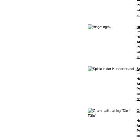
Ar
Pr
in
zz
B
Im
He
Ar
Pr
in
zz
Sp
Im
He
Ar
Pr
in
zz
Gr
Im
He
Ar
Pr
in