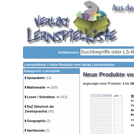
Artikelsuche:
Lernspielkiste
»
Neue Produkte vom Verlag Lernspielkiste
Kategorien -Lernspiele
Neue Produkte vom
Sparpakete
(12)
angezeigte neue Produkte:
1
bis
50
Mathematik
-»
(320)
Vo
Lesen / Schreiben
-»
(313)
Im
He
DaZ (Deutsch als
Ar
Zweitsprache)
(42)
Pr
in
Geographie
(2)
zz
Sachkunde
(7)