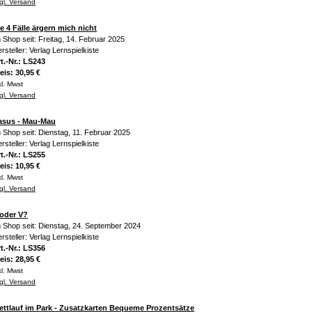
gl. Versand
e 4 Fälle ärgern mich nicht
 Shop seit: Freitag, 14. Februar 2025
rsteller: Verlag Lernspielkiste
t.-Nr.: LS243
eis: 30,95 €
kl. Mwst
gl. Versand
asus - Mau-Mau
 Shop seit: Dienstag, 11. Februar 2025
rsteller: Verlag Lernspielkiste
t.-Nr.: LS255
eis: 10,95 €
kl. Mwst
gl. Versand
 oder V?
 Shop seit: Dienstag, 24. September 2024
rsteller: Verlag Lernspielkiste
t.-Nr.: LS356
eis: 28,95 €
kl. Mwst
gl. Versand
ettlauf im Park - Zusatzkarten Bequeme Prozentsätze