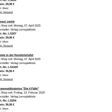
t.-Nr.: LS280
eis: 29,95 €
kl. Mwst
gl. Versand
ingo! ng/nk
 Shop seit: Montag, 07. April 2025
rsteller: Verlag Lernspielkiste
t.-Nr.: LS307
eis: 29,95 €
kl. Mwst
gl. Versand
iele in der Hundertertafel
 Shop seit: Montag, 07. April 2025
rsteller: Verlag Lernspielkiste
t.-Nr.: LS1029
eis: 35,95 €
kl. Mwst
gl. Versand
ammatiktraining "Die 4 Fälle"
 Shop seit: Freitag, 14. Februar 2025
rsteller: Verlag Lernspielkiste
t.-Nr.: LS254
eis: 36,95 €
kl. Mwst