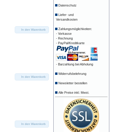
Datenschutz
Liefer- und
Versandkosten
Zahlungsmöglichkeiten:
In den Warenkorb
- Vorkasse
- Rechnung
- PayPal/Kreditkarte
- Barzahlung bei Abholung
Widerrufsbelehrung
In den Warenkorb
Newsletter bestellen
Alle Preise inkl. Mwst.
In den Warenkorb