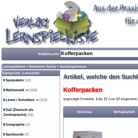
Artikelsuche:
Lernspielkiste
»
Erweiterte Suche
»
Suchergebnisse
Kategorien -Lernspiele
Artikel, welche den Such
Sparpakete
(12)
Kofferpacken
Mathematik
-»
(320)
angezeigte Produkte:
1
bis
17
(von
17
insgesamt)
Lesen / Schreiben
-»
(313)
DaZ (Deutsch als
Vorschau
Verfügbarkeit
Zweitsprache)
(42)
Geographie
(2)
Sachkunde
(7)