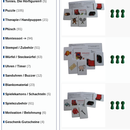
Tonies. Die Hörfiguren®
(5)
Puzzle
(105)
Therapie-/ Handpuppen
(21)
Plüsch
(91)
Montessori
-»
(94)
Stempel / Zubehör
(51)
Würfel / Steckwürfel
(63)
Uhren / Timer
(7)
Sanduhren / Buzzer
(12)
Blankomaterial
(23)
Spielekartons / Schachteln
(5)
Spielezubehör
(61)
Motivation / Belohnung
(6)
Geschenk-Gutscheine
(4)