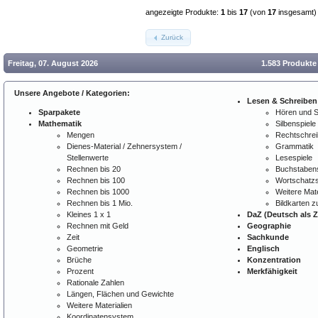
angezeigte Produkte:
1
bis
17
(von
17
insgesamt)
Zurück
Freitag, 07. August 2026
1.583 Produkte
Unsere Angebote / Kategorien:
Lesen & Schreiben
Sparpakete
Hören und 
Mathematik
Silbenspiele
Mengen
Rechtschre
Dienes-Material / Zehnersystem /
Grammatik
Stellenwerte
Lesespiele
Rechnen bis 20
Buchstabens
Rechnen bis 100
Wortschatzs
Rechnen bis 1000
Weitere Mate
Rechnen bis 1 Mio.
Bildkarten 
Kleines 1 x 1
DaZ (Deutsch als 
Rechnen mit Geld
Geographie
Zeit
Sachkunde
Geometrie
Englisch
Brüche
Konzentration
Prozent
Merkfähigkeit
Rationale Zahlen
Längen, Flächen und Gewichte
Weitere Materialien
Koordinatensystem