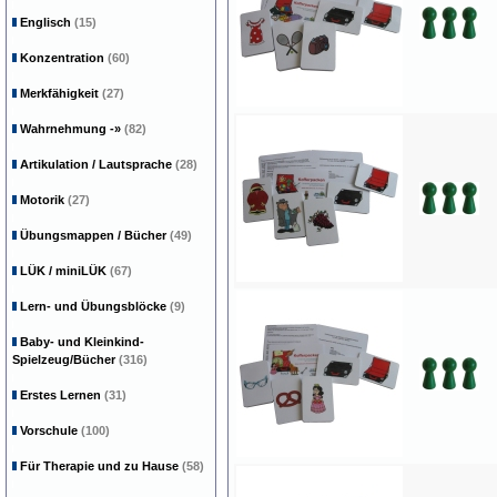
Englisch
(15)
Konzentration
(60)
Merkfähigkeit
(27)
Wahrnehmung
-»
(82)
Artikulation / Lautsprache
(28)
Motorik
(27)
Übungsmappen / Bücher
(49)
LÜK / miniLÜK
(67)
Lern- und Übungsblöcke
(9)
Baby- und Kleinkind-
Spielzeug/Bücher
(316)
Erstes Lernen
(31)
Vorschule
(100)
Für Therapie und zu Hause
(58)