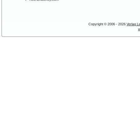
Copyright © 2006 - 2026
Verlag L
w