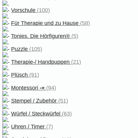
Vorschule
(100)
Für Therapie und zu Hause
(58)
Tonies. Die Hörfiguren®
(5)
Puzzle
(105)
Therapie-/ Handpuppen
(21)
Plüsch
(91)
Montessori
-»
(94)
Stempel / Zubehör
(51)
Würfel / Steckwürfel
(63)
Uhren / Timer
(7)