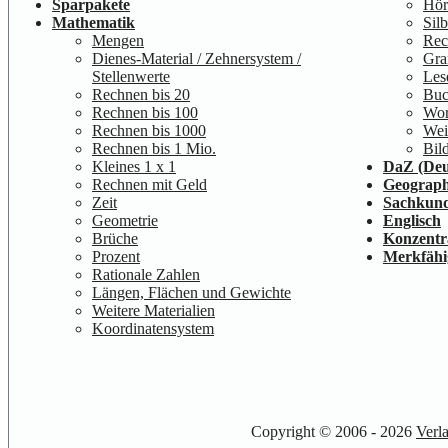
Sparpakete
Hör
Mathematik
Sil
Mengen
Rec
Dienes-Material / Zehnersystem /
Gra
Stellenwerte
Les
Rechnen bis 20
Buc
Rechnen bis 100
Wor
Rechnen bis 1000
Wei
Rechnen bis 1 Mio.
Bil
Kleines 1 x 1
DaZ (Deu
Rechnen mit Geld
Geograph
Zeit
Sachkun
Geometrie
Englisch
Brüche
Konzentr
Prozent
Merkfähi
Rationale Zahlen
Längen, Flächen und Gewichte
Weitere Materialien
Koordinatensystem
Copyright © 2006 - 2026
Verl