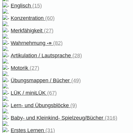
Englisch
(15)
Konzentration
(60)
Merkfähigkeit
(27)
Wahrnehmung
-»
(82)
Artikulation / Lautsprache
(28)
Motorik
(27)
Übungsmappen / Bücher
(49)
LÜK / miniLÜK
(67)
Lern- und Übungsblöcke
(9)
Baby- und Kleinkind- Spielzeug/Bücher
(316)
Erstes Lernen
(31)