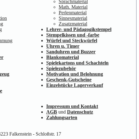
Sprachmaterial
Math. Material
Perlenmaterial
ion
Sinnesmaterial
ng
Zusatzmaterial
g
Lehrer- und Pädagogikstempel
Stempelkissen und -farbe
ehmung
Würfel und Steckwürfel
Uhren u. Timer
Sanduhren und Buzzer
er
Blankomaterial
Spielekartons und Schachteln
Spielezubehör
lzeug
Motivation und Belohnung
Geschenk-Gutscheine
Einzelstücke Lagerverkauf
e
Impressum und Kontakt
AGB
und
Datenschutz
Zahlungsarten
223 Falkenstein - Schloßstr. 17