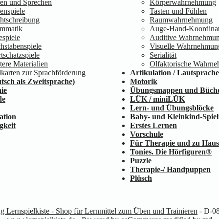
en und Sprechen
Körperwahrnehmung
benspiele
Tasten und Fühlen
htschreibung
Raumwahrnehmung
mmatik
Auge-Hand-Koordinat
espiele
Auditive Wahrnehmu
hstabenspiele
Visuelle Wahrnehmun
tschatzspiele
Serialität
tere Materialien
Olfaktorische Wahrn
dkarten zur Sprachförderung
Artikulation / Lautsprache
tsch als Zweitsprache)
Motorik
ie
Übungsmappen und Büch
de
LÜK / miniLÜK
Lern- und Übungsblöcke
ation
Baby- und Kleinkind-Spie
gkeit
Erstes Lernen
Vorschule
Für Therapie und zu Haus
Tonies. Die Hörfiguren®
Puzzle
Therapie-/ Handpuppen
Plüsch
ag Lernspielkiste - Shop für Lernmittel zum Üben und Trainieren
- D-08