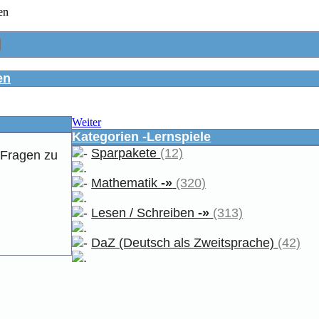
en
Weiter
Kategorien -Lernspiele
Sparpakete
(12)
e Fragen zu
Mathematik
-»
(320)
Lesen / Schreiben
-»
(313)
DaZ (Deutsch als Zweitsprache)
(42)