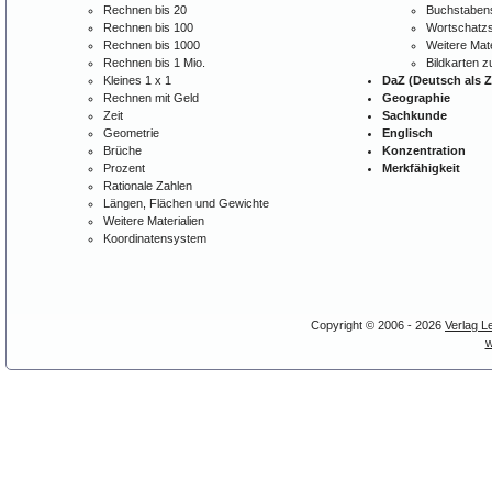
Rechnen bis 20
Buchstabens
Rechnen bis 100
Wortschatzs
Rechnen bis 1000
Weitere Mate
Rechnen bis 1 Mio.
Bildkarten 
Kleines 1 x 1
DaZ (Deutsch als 
Rechnen mit Geld
Geographie
Zeit
Sachkunde
Geometrie
Englisch
Brüche
Konzentration
Prozent
Merkfähigkeit
Rationale Zahlen
Längen, Flächen und Gewichte
Weitere Materialien
Koordinatensystem
Copyright © 2006 - 2026
Verlag L
w