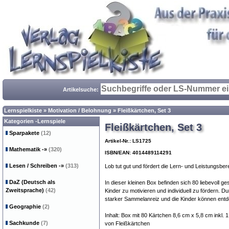
Artikelsuche:
Lernspielkiste
»
Motivation / Belohnung
»
Fleißkärtchen, Set 3
Kategorien -Lernspiele
Fleißkärtchen, Set 3
Sparpakete
(12)
Artikel-Nr.: LS1725
Mathematik
-»
(320)
ISBN/EAN: 4014489114291
Lesen / Schreiben
-»
(313)
Lob tut gut und fördert die Lern- und Leistungsbere
DaZ (Deutsch als
In dieser kleinen Box befinden sich 80 liebevoll ges
Zweitsprache)
(42)
Kinder zu motivieren und individuell zu fördern. Du
starker Sammelanreiz und die Kinder können ent
Geographie
(2)
Inhalt: Box mit 80 Kärtchen 8,6 cm x 5,8 cm inkl.
Sachkunde
(7)
von Fleißkärtchen