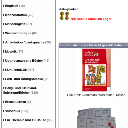
Englisch
(15)
Verfügbarkeit:
Konzentration
(60)
Nur noch 3 Stück am Lager!
Merkfähigkeit
(27)
Wahrnehmung
-»
(82)
Artikulation / Lautsprache
(28)
Kunden, die dieses Produkt gekauft haben, 
Motorik
(27)
Übungsmappen / Bücher
(49)
LÜK / miniLÜK
(67)
Lern- und Übungsblöcke
(9)
Baby- und Kleinkind-
Spielzeug/Bücher
(316)
LÜK-Heft: Grammatik-Werkstatt 5. Klasse
Erstes Lernen
(31)
Vorschule
(100)
Für Therapie und zu Hause
(58)