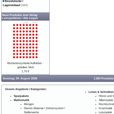
Einzelstücke /
Lagerverkauf
(424)
Neue Produkte vom Verlag
Lernspielkiste
/
Alle zeigen
Wortartensymbole Aufkleber -
geteiltes Verb
1,70 €
Sonntag, 09. August 2026
1.583 Produkte
Unsere Angebote / Kategorien:
Lesen & Schreiben
Sparpakete
Hören und 
Mathematik
Silbenspiele
Mengen
Rechtschre
Dienes-Material / Zehnersystem /
Grammatik
Stellenwerte
Lesespiele