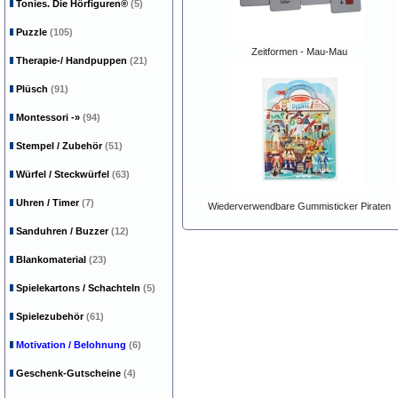
Tonies. Die Hörfiguren®
(5)
Puzzle
(105)
Zeitformen - Mau-Mau
Therapie-/ Handpuppen
(21)
Plüsch
(91)
Montessori
-»
(94)
Stempel / Zubehör
(51)
Würfel / Steckwürfel
(63)
Uhren / Timer
(7)
Wiederverwendbare Gummisticker Piraten
Sanduhren / Buzzer
(12)
Blankomaterial
(23)
Spielekartons / Schachteln
(5)
Spielezubehör
(61)
Motivation / Belohnung
(6)
Geschenk-Gutscheine
(4)