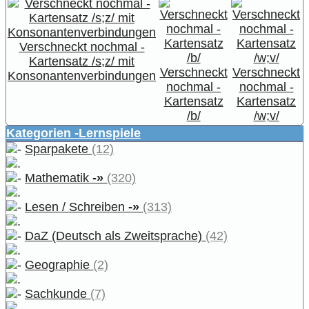
Verschneckt nochmal -
Kartensatz /s;z/ mit
Verschneckt
Verschneckt
Konsonantenverbindungen
nochmal -
nochmal -
Kartensatz
Kartensatz
/b/
/w;v/
Kategorien -Lernspiele
Sparpakete
(12)
Mathematik
-»
(320)
Lesen / Schreiben
-»
(313)
DaZ (Deutsch als Zweitsprache)
(42)
Geographie
(2)
Sachkunde
(7)