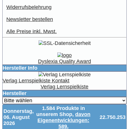
Widerrufsbelehrung
Newsletter bestellen
Alle Preise inkl. Mwst.
Dyslexia Quality Award
Hersteller Info
Verlag Lernspielkiste Kontakt
Verlag Lernspielkiste
Hersteller
1.584 Produkte in
Donnerstag,
unserem Shop,
davon
06. August
22.750.253
Eigenentwicklungen:
2026
589.