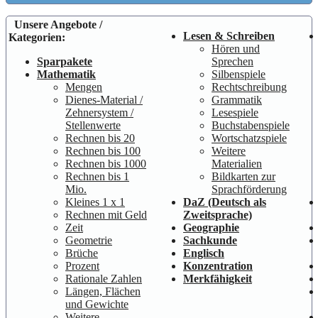
Unsere Angebote /
Lesen & Schreiben
Kategorien:
Hören und
Sparpakete
Sprechen
Mathematik
Silbenspiele
Mengen
Rechtschreibung
Dienes-Material /
Grammatik
Zehnersystem /
Lesespiele
Stellenwerte
Buchstabenspiele
Rechnen bis 20
Wortschatzspiele
Rechnen bis 100
Weitere
Rechnen bis 1000
Materialien
Rechnen bis 1
Bildkarten zur
Mio.
Sprachförderung
Kleines 1 x 1
DaZ (Deutsch als
Rechnen mit Geld
Zweitsprache)
Zeit
Geographie
Geometrie
Sachkunde
Brüche
Englisch
Prozent
Konzentration
Rationale Zahlen
Merkfähigkeit
Längen, Flächen
und Gewichte
Weitere