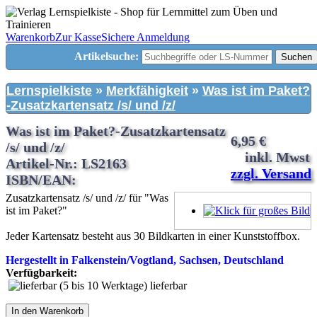
Warenkorb
Zur Kasse
Sichere Anmeldung
Artikelsuche:
Suchen
Lernspielkiste
»
Merkfähigkeit
»
Was ist im Paket?
-Zusatzkartensatz /s/ und /z/
Was ist im Paket?-Zusatzkartensatz
6,95 €
/s/ und /z/
inkl. Mwst
Artikel-Nr.: LS2163
zzgl. Versand
ISBN/EAN:
Zusatzkartensatz /s/ und /z/ für "Was
ist im Paket?"
Jeder Kartensatz besteht aus 30 Bildkarten in einer Kunststoffbox.
Hergestellt in Falkenstein/Vogtland, Sachsen, Deutschland
Verfügbarkeit:
lieferbar
In den Warenkorb