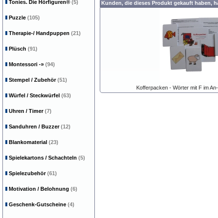
Tonies. Die Hörfiguren®
(5)
Kunden, die dieses Produkt gekauft haben, 
Puzzle
(105)
Therapie-/ Handpuppen
(21)
Plüsch
(91)
Montessori
-»
(94)
Stempel / Zubehör
(51)
Kofferpacken - Wörter mit F im An-
Würfel / Steckwürfel
(63)
Uhren / Timer
(7)
Sanduhren / Buzzer
(12)
Blankomaterial
(23)
Spielekartons / Schachteln
(5)
Spielezubehör
(61)
Motivation / Belohnung
(6)
Geschenk-Gutscheine
(4)