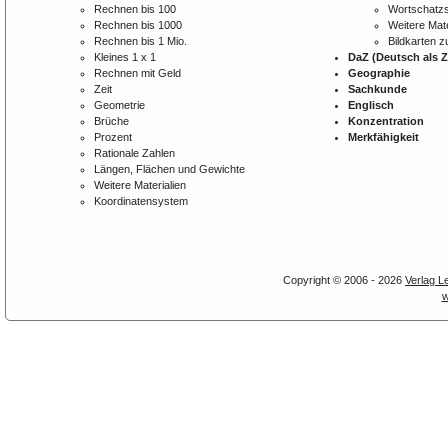
Rechnen bis 100
Wortschatzs
Rechnen bis 1000
Weitere Mate
Rechnen bis 1 Mio.
Bildkarten 
Kleines 1 x 1
DaZ (Deutsch als 
Rechnen mit Geld
Geographie
Zeit
Sachkunde
Geometrie
Englisch
Brüche
Konzentration
Prozent
Merkfähigkeit
Rationale Zahlen
Längen, Flächen und Gewichte
Weitere Materialien
Koordinatensystem
Copyright © 2006 - 2026
Verlag L
w