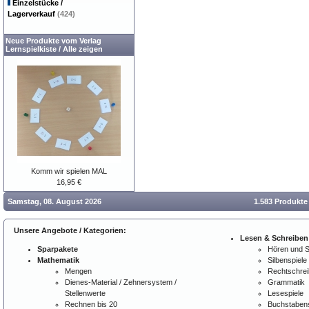
Einzelstücke /
Lagerverkauf
(424)
Neue Produkte vom Verlag
Lernspielkiste
/
Alle zeigen
Komm wir spielen MAL
16,95 €
Samstag, 08. August 2026
1.583 Produkte
Unsere Angebote / Kategorien:
Lesen & Schreiben
Sparpakete
Hören und 
Mathematik
Silbenspiele
Mengen
Rechtschre
Dienes-Material / Zehnersystem /
Grammatik
Stellenwerte
Lesespiele
Rechnen bis 20
Buchstabens