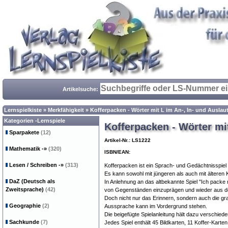
Artikelsuche:
Lernspielkiste
»
Merkfähigkeit
»
Kofferpacken - Wörter mit L im An-, In- und Auslau
Kategorien -Lernspiele
Kofferpacken - Wörter mit
Sparpakete
(12)
Artikel-Nr.: LS1222
Mathematik
-»
(320)
ISBN/EAN:
Lesen / Schreiben
-»
(313)
Kofferpacken ist ein Sprach- und Gedächtnisspiel 
Es kann sowohl mit jüngeren als auch mit älteren
DaZ (Deutsch als
In Anlehnung an das altbekannte Spiel "Ich packe 
Zweitsprache)
(42)
von Gegenständen einzuprägen und wieder aus d
Doch nicht nur das Erinnern, sondern auch die gr
Geographie
(2)
Aussprache kann im Vordergrund stehen.
Die beigefügte Spielanleitung hält dazu verschiede
Sachkunde
(7)
Jedes Spiel enthält 45 Bildkarten, 11 Koffer-Karten