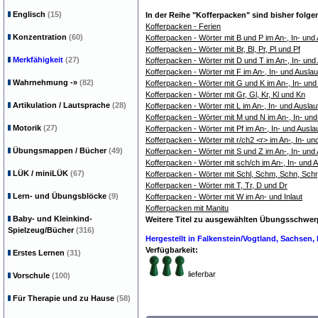
Englisch
(15)
In der Reihe "Kofferpacken" sind bisher folge
Kofferpacken - Ferien
Konzentration
(60)
Kofferpacken - Wörter mit B und P im An-, In- und 
Kofferpacken - Wörter mit Br, Bl, Pr, Pl und Pf
Merkfähigkeit
(27)
Kofferpacken - Wörter mit D und T im An-, In- und
Kofferpacken - Wörter mit F im An-, In- und Auslau
Wahrnehmung
-»
(82)
Kofferpacken - Wörter mit G und K im An-, In- und
Kofferpacken - Wörter mit Gr, Gl, Kr, Kl und Kn
Artikulation / Lautsprache
(28)
Kofferpacken - Wörter mit L im An-, In- und Auslau
Kofferpacken - Wörter mit M und N im An-, In- und
Motorik
(27)
Kofferpacken - Wörter mit Pf im An-, In- und Ausla
Kofferpacken - Wörter mit r/ch2 <r> im An-, In- un
Übungsmappen / Bücher
(49)
Kofferpacken - Wörter mit S und Z im An-, In- und 
Kofferpacken - Wörter mit sch/ch im An-, In- und A
LÜK / miniLÜK
(67)
Kofferpacken - Wörter mit Schl, Schm, Schn, Schr,
Kofferpacken - Wörter mit T, Tr, D und Dr
Lern- und Übungsblöcke
(9)
Kofferpacken - Wörter mit W im An- und Inlaut
Kofferpacken mit Manitu
Baby- und Kleinkind-
Weitere Titel zu ausgewählten Übungsschwe
Spielzeug/Bücher
(316)
Hergestellt in Falkenstein/Vogtland, Sachsen
Verfügbarkeit:
Erstes Lernen
(31)
lieferbar
Vorschule
(100)
Für Therapie und zu Hause
(58)