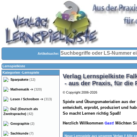
Artikelsuche:
Lernspielkiste
Kategorien -Lernspiele
Verlag Lernspielkiste Fal
Sparpakete
(12)
- aus der Praxis, für die 
Mathematik
-»
(320)
© Copyright 2006-2026
Lesen / Schreiben
-»
(313)
Spiele und Übungsmaterialien aus der P
entwickelt, erprobt, produziert und ha
DaZ (Deutsch als
So macht Lernen richtig Spaß!
Zweitsprache)
(42)
Herzlich Willkommen
Möchten Si
Gast!
Geographie
(2)
Sachkunde
(7)
Neue Lernspiele aus unserem Verlag
//
Alle z