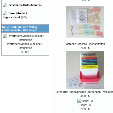
Geschenk-Gutscheine
(4)
Einzelstücke /
Lagerverkauf
(424)
Neue Produkte vom Verlag
Lernspielkiste
/
Alle zeigen
Vierecke und ihre Eigenschaften
Wortartensymbole Aufkleber -
26,95 €
Interjektion
0,90 €
Lernkartei "Maßeinheiten umrechnen - Volume
35,95 €
Bingo! ü/i
29,95 €