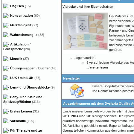
Englisch
(15)
Vierecke und ihre Eigenschaften
Konzentration
(60)
Ein Material zum
verschiedenen V
Merkfähigkeit
(27)
Eigenschaften, we
Partner- und Gru
Wahrnehmung
-»
(82)
beiliegende Lernh
zusammengefasst 
Artikulation /
und zusätzliche
Lautsprache
(28)
gehören:
Legematerial:
Motorik
(27)
8 verschiedene Vierecke aus Ho.
... weiterlesen
Übungsmappen / Bücher
(49)
LÜK / miniLÜK
(67)
Newsletter
Unsere Shop-Infos zu neuen
Lern- und Übungsblöcke
(9)
und Rabatt-Aktionen bestellen
Baby- und Kleinkind-
Spielzeug/Bücher
(316)
Auszeichnungen mit dem Dyslexia Quality 
Einige unserer Lernspiele wurden bereits mit de
Erstes Lernen
(31)
2011, 2014 und 2018
ausgezeichnet. Der Dyslexi
qualitativ hochwertige, bewährte Programme und T
Vorschule
(100)
Die Verleihung geschieht mittels Expertenbefrag
überparteilichen Kommission aus den unten angefü
Für Therapie und zu