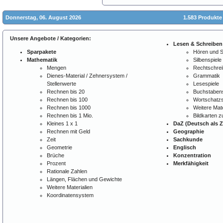
Donnerstag, 06. August 2026
1.583 Produkte
Unsere Angebote / Kategorien:
Lesen & Schreiben
Sparpakete
Hören und 
Mathematik
Silbenspiele
Mengen
Rechtschre
Dienes-Material / Zehnersystem /
Grammatik
Stellenwerte
Lesespiele
Rechnen bis 20
Buchstabens
Rechnen bis 100
Wortschatzs
Rechnen bis 1000
Weitere Mate
Rechnen bis 1 Mio.
Bildkarten 
Kleines 1 x 1
DaZ (Deutsch als 
Rechnen mit Geld
Geographie
Zeit
Sachkunde
Geometrie
Englisch
Brüche
Konzentration
Prozent
Merkfähigkeit
Rationale Zahlen
Längen, Flächen und Gewichte
Weitere Materialien
Koordinatensystem