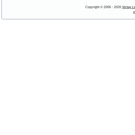
Copyright © 2006 - 2026
Verlag L
w