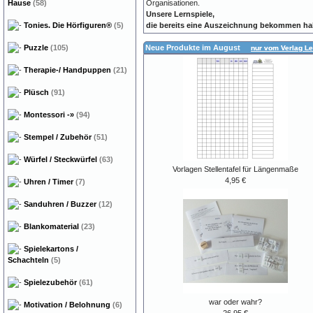
Organisationen.
Hause
(58)
Unsere Lernspiele,
die bereits eine Auszeichnung bekommen hab
Tonies. Die Hörfiguren®
(5)
Neue Produkte im August
Puzzle
(105)
nur vom Verlag Le
Therapie-/ Handpuppen
(21)
Plüsch
(91)
Montessori
-»
(94)
Stempel / Zubehör
(51)
Würfel / Steckwürfel
(63)
Vorlagen Stellentafel für Längenmaße
4,95 €
Uhren / Timer
(7)
Sanduhren / Buzzer
(12)
Blankomaterial
(23)
Spielekartons /
Schachteln
(5)
Spielezubehör
(61)
war oder wahr?
Motivation / Belohnung
(6)
26,95 €