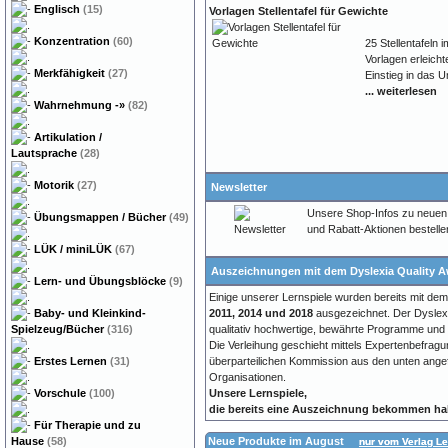
Englisch
(15)
Vorlagen Stellentafel für Gewichte
Konzentration
(60)
25 Stellentafeln
Vorlagen erleicht
Merkfähigkeit
(27)
Einstieg in das 
... weiterlesen
Wahrnehmung
-»
(82)
Artikulation /
Lautsprache
(28)
Motorik
(27)
Newsletter
Unsere Shop-Infos zu neuen
Übungsmappen / Bücher
(49)
und Rabatt-Aktionen bestellen
LÜK / miniLÜK
(67)
Auszeichnungen mit dem Dyslexia Quality 
Lern- und Übungsblöcke
(9)
Einige unserer Lernspiele wurden bereits mit de
2011, 2014 und 2018
ausgezeichnet. Der Dyslexi
Baby- und Kleinkind-
qualitativ hochwertige, bewährte Programme und T
Spielzeug/Bücher
(316)
Die Verleihung geschieht mittels Expertenbefrag
überparteilichen Kommission aus den unten angefü
Erstes Lernen
(31)
Organisationen.
Unsere Lernspiele,
Vorschule
(100)
die bereits eine Auszeichnung bekommen hab
Für Therapie und zu
Neue Produkte im August
Hause
(58)
nur vom Verlag Le