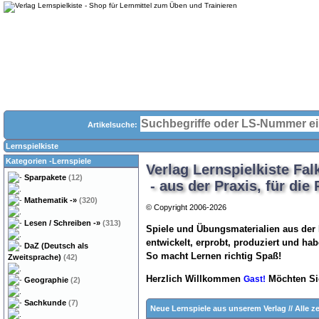
Artikelsuche:
Lernspielkiste
Kategorien -Lernspiele
Verlag Lernspielkiste Fal
Sparpakete
(12)
- aus der Praxis, für die 
Mathematik
-»
(320)
© Copyright 2006-2026
Lesen / Schreiben
-»
(313)
Spiele und Übungsmaterialien aus der P
entwickelt, erprobt, produziert und ha
DaZ (Deutsch als
So macht Lernen richtig Spaß!
Zweitsprache)
(42)
Herzlich Willkommen
Möchten Si
Gast!
Geographie
(2)
Sachkunde
(7)
Neue Lernspiele aus unserem Verlag
//
Alle z