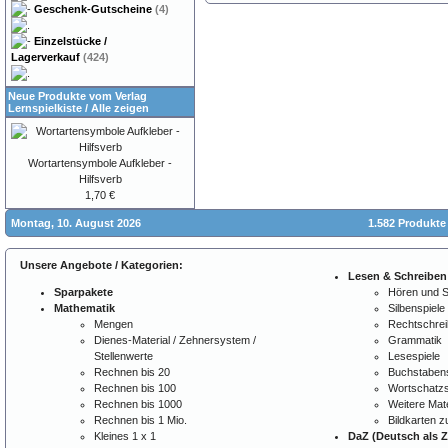
Geschenk-Gutscheine
(4)
Einzelstücke /
Lagerverkauf
(424)
Neue Produkte vom Verlag
Lernspielkiste
/
Alle zeigen
Wortartensymbole Aufkleber -
Hilfsverb
1,70 €
Montag, 10. August 2026
1.582 Produkte
Unsere Angebote / Kategorien:
Lesen & Schreiben
Sparpakete
Hören und 
Mathematik
Silbenspiele
Mengen
Rechtschre
Dienes-Material / Zehnersystem /
Grammatik
Stellenwerte
Lesespiele
Rechnen bis 20
Buchstabens
Rechnen bis 100
Wortschatzs
Rechnen bis 1000
Weitere Mate
Rechnen bis 1 Mio.
Bildkarten 
Kleines 1 x 1
DaZ (Deutsch als 