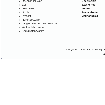
Rechnen mit Geld
Geographie
Zeit
Sachkunde
Geometrie
Englisch
Brüche
Konzentration
Prozent
Merkfähigkeit
Rationale Zahlen
Längen, Flächen und Gewichte
Weitere Materialien
Koordinatensystem
Copyright © 2006 - 2026
Verlag L
w