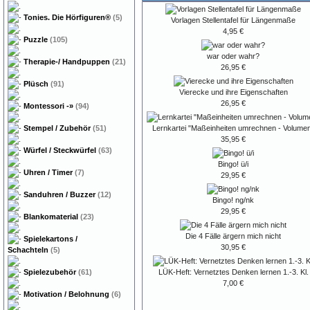
Tonies. Die Hörfiguren®
(5)
Vorlagen Stellentafel für Längenmaße
4,95 €
Puzzle
(105)
war oder wahr?
Therapie-/ Handpuppen
(21)
26,95 €
Plüsch
(91)
Vierecke und ihre Eigenschaften
26,95 €
Montessori
-»
(94)
Lernkartei "Maßeinheiten umrechnen - Volume
Stempel / Zubehör
(51)
35,95 €
Würfel / Steckwürfel
(63)
Bingo! ü/i
Uhren / Timer
(7)
29,95 €
Sanduhren / Buzzer
(12)
Bingo! ng/nk
29,95 €
Blankomaterial
(23)
Die 4 Fälle ärgern mich nicht
Spielekartons /
30,95 €
Schachteln
(5)
LÜK-Heft: Vernetztes Denken lernen 1.-3. Kl.
Spielezubehör
(61)
7,00 €
Motivation / Belohnung
(6)